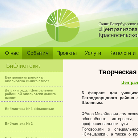
О нас
События
Проекты
Услуги
Каталоги и
Библиотеки:
Творческая
Центральная районная
библиотека «Книга плюс»
Централ
Детский отдел Центральной
6 февраля для учащих
районной библиотеки «Книга
Петродворцового района 
плюс»
Шиловым.
Библиотека № 1 «Ивановка»
Фёдор Михайлович сам окончи
обновлённые интерьеры
профессиональном пути.
Библиотека № 2
Поговорили о специально
«Смешарики», а также о пр