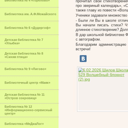
Библиотека № 4 «Горелово»
прочитал свои стихотворени
про звериный календарь», «С
также главу из повести «Вол
Библиотека им. А.Ф.Можайского
Ученики задавали множество 
- Были ли Вы в школе отлич
Вы начали писать стихи? Ч
Библиотека № 6 «Дудергоф»
длинное стихотворение? Дол
В дар школьной библиотеке Ф
с автографом.
Детская библиотека № 7
«Улыбка»
Благодарим администрацию 
встречи!
Детская библиотека № 8
«Синяя птица»
Библиотека № 9 «Лигово»
Библиотечный центр «Маяк»
Детская библиотека № 11
«Остров сокровищ»
Библиотека № 12
«Информационно-сервисный
центр»
Библиотека «МеДиаЛог»