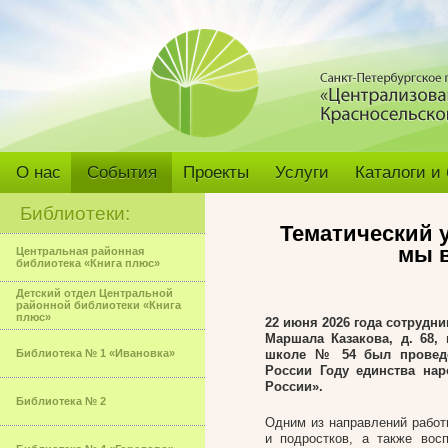
О нас
События
Проекты
Услуги
Каталоги и
Библиотеки:
Тематический у
мы 
Центральная районная
библиотека «Книга плюс»
Детский отдел Центральной
районной библиотеки «Книга
плюс»
22 июня 2026 года сотрудн
Маршала Казакова, д. 68,
Библиотека № 1 «Ивановка»
школе № 54 был проведе
России Году единства на
России».
Библиотека № 2
Одним из направлений работ
и подростков, а также вос