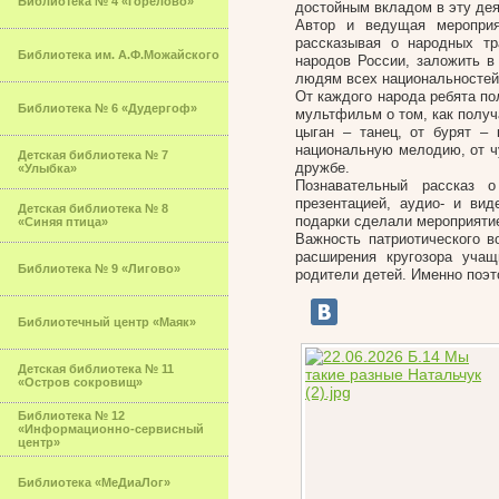
Библиотека № 4 «Горелово»
достойным вкладом в эту дея
Автор и ведущая мероприя
рассказывая о народных тр
Библиотека им. А.Ф.Можайского
народов России, заложить 
людям всех национальностей 
От каждого народа ребята пол
Библиотека № 6 «Дудергоф»
мультфильм о том, как получ
цыган – танец, от бурят – 
национальную мелодию, от чу
Детская библиотека № 7
дружбе.
«Улыбка»
Познавательный рассказ 
презентацией, аудио- и вид
Детская библиотека № 8
подарки сделали мероприяти
«Синяя птица»
Важность патриотического в
расширения кругозора учащ
Библиотека № 9 «Лигово»
родители детей. Именно поэ
Библиотечный центр «Маяк»
Детская библиотека № 11
«Остров сокровищ»
Библиотека № 12
«Информационно-сервисный
центр»
Библиотека «МеДиаЛог»