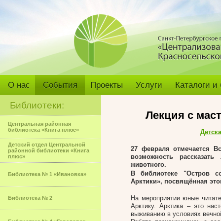
О нас
События
Проекты
Услуги
Каталоги и
Библиотеки:
Лекция с мас
Центральная районная
библиотека «Книга плюс»
Детск
Детский отдел Центральной
27 февраля отмечается В
районной библиотеки «Книга
возможность рассказать
плюс»
животного.
В библиотеке "Остров с
Библиотека № 1 «Ивановка»
Арктики», посвящённая это
На мероприятии юные читате
Библиотека № 2
Арктику. Арктика – это нас
выживанию в условиях вечно