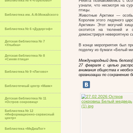
Ребята познакомились с ос
Библиотека № 4 «Горелово»
узнали, что несмотря на су
птицы.
Библиотека им. А.Ф.Можайского
Животные Арктики — особы
Королем этого ледяного цар
Арктики» Этот могучий хищ
Библиотека № 6 «Дудергоф»
охотится на тюленей и с
демонстрируя невероятную с
Детская библиотека № 7
В конце мероприятия был пр
«Улыбка»
поделку из бумаги «Белый м
Детская библиотека № 8
«Синяя птица»
Международный день белого(
27 февраля с целью распр
внимания общества к необх
Библиотека № 9 «Лигово»
организации по сохранению бел
Библиотечный центр «Маяк»
Детская библиотека № 11
«Остров сокровищ»
Библиотека № 12
«Информационно-сервисный
центр»
Библиотека «МеДиаЛог»