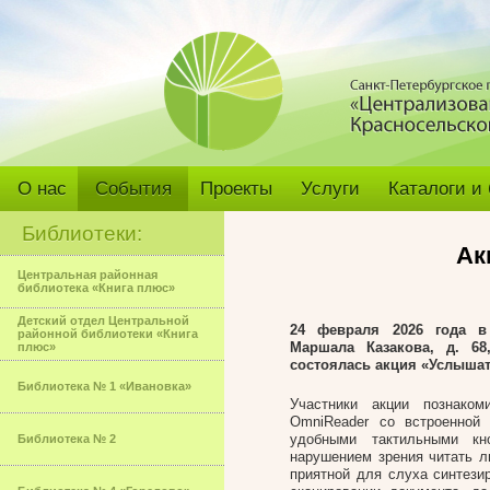
О нас
События
Проекты
Услуги
Каталоги и
Библиотеки:
Ак
Центральная районная
библиотека «Книга плюс»
Детский отдел Центральной
24 февраля 2026 года в 
районной библиотеки «Книга
Маршала Казакова, д. 68
плюс»
состоялась акция «Услышат
Библиотека № 1 «Ивановка»
Участники акции познако
OmniReader со встроенной
удобными тактильными кн
Библиотека № 2
нарушением зрения читать л
приятной для слуха синтези