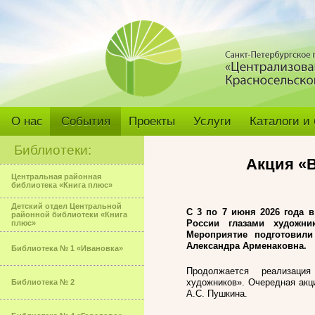
О нас
События
Проекты
Услуги
Каталоги и
Библиотеки:
Акция «В
Центральная районная
библиотека «Книга плюс»
Детский отдел Центральной
С 3 по 7 июня 2026 года 
районной библиотеки «Книга
России глазами художник
плюс»
Мероприятие подготовил
Александра Арменаковна.
Библиотека № 1 «Ивановка»
Продолжается реализация
художников». Очередная акц
Библиотека № 2
А.С. Пушкина.