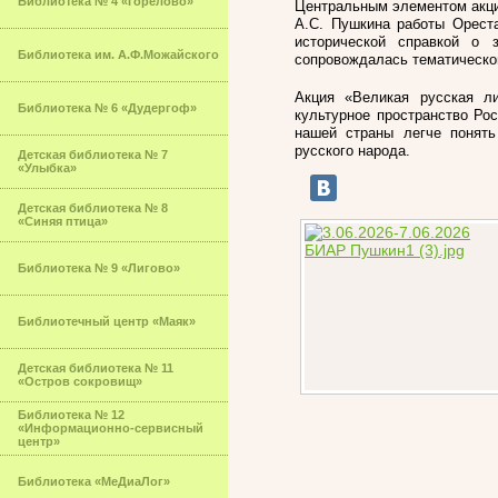
Библиотека № 4 «Горелово»
Центральным элементом акции
А.С. Пушкина работы Ореста
исторической справкой о 
Библиотека им. А.Ф.Можайского
сопровождалась тематическо
Акция «Великая русская л
Библиотека № 6 «Дудергоф»
культурное пространство Ро
нашей страны легче понять
русского народа.
Детская библиотека № 7
«Улыбка»
Детская библиотека № 8
«Синяя птица»
Библиотека № 9 «Лигово»
Библиотечный центр «Маяк»
Детская библиотека № 11
«Остров сокровищ»
Библиотека № 12
«Информационно-сервисный
центр»
Библиотека «МеДиаЛог»