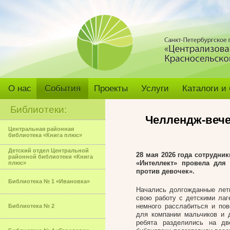
О нас
События
Проекты
Услуги
Каталоги и
Библиотеки:
Челлендж-вече
Центральная районная
библиотека «Книга плюс»
Детский отдел Центральной
28 мая 2026 года сотрудн
районной библиотеки «Книга
«Интеллект» провела для
плюс»
против девочек».
Библиотека № 1 «Ивановка»
Начались долгожданные летн
свою работу с детскими лаг
немного расслабиться и по
Библиотека № 2
для компании мальчиков и д
ребята разделились на дв