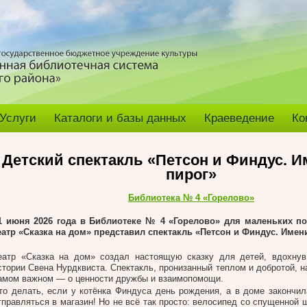
Услуги
Каталоги и базы данных
Краеведение
Ко
Детский спектакль «Петсон и Финдус. 
пирог»
Библиотека № 4 «Горелово»
1 июня 2026 года в Библиотеке № 4 «Горелово» для маленьких по
еатр «Сказка на дом» представил спектакль «Петсон и Финдус. Имен
еатр «Сказка на дом» создал настоящую сказку для детей, вдохну
стории Свена Нурдквиста. Спектакль, пронизанный теплом и добротой, 
амом важном — о ценности дружбы и взаимопомощи.
то делать, если у котёнка Финдуса день рождения, а в доме закончил
тправляться в магазин! Но не всё так просто: велосипед со спущенной