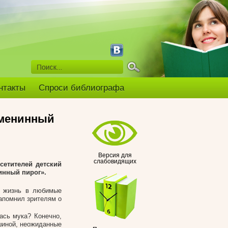
нтакты
Спроси библиографа
Именинный
Версия для
слабовидящих
сетителей детский
инный пирог».
в жизнь в любимые
напомнил зрителям о
ась мука? Конечно,
 шиной, неожиданные