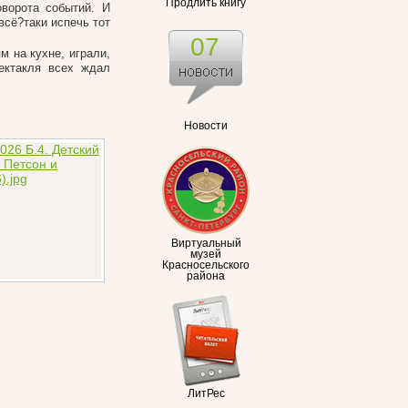
Продлить книгу
ворота событий. И
всё?таки испечь тот
07
м на кухне, играли,
ектакля всех ждал
Новости
Виртуальный
музей
Красносельского
района
ЛитРес