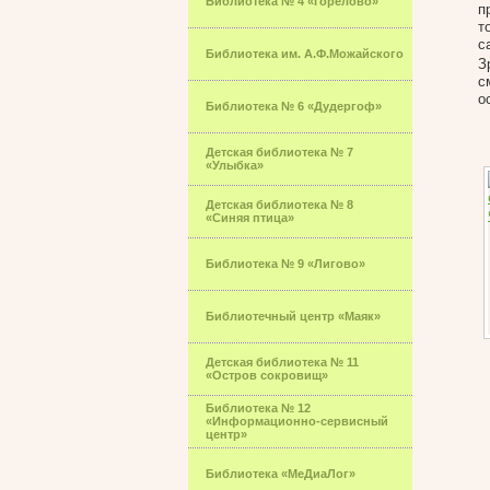
Библиотека № 4 «Горелово»
п
т
с
Библиотека им. А.Ф.Можайского
З
с
о
Библиотека № 6 «Дудергоф»
Детская библиотека № 7
«Улыбка»
Детская библиотека № 8
«Синяя птица»
Библиотека № 9 «Лигово»
Библиотечный центр «Маяк»
Детская библиотека № 11
«Остров сокровищ»
Библиотека № 12
«Информационно-сервисный
центр»
Библиотека «МеДиаЛог»