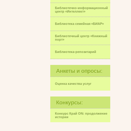
Библиотечно-информационный
центр «Интеллект»
Библиотека семейная «БИАР»
Библиотечный центр «Книжный
порт»
Библиотека-репозитарий
Анкеты и опросы:
Оценка качества услуг
Конкурсы:
Конкурс Край ON: продолжение
истории