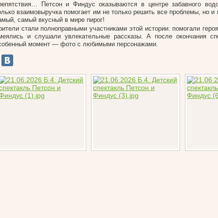
репятствия… Петсон и Финдус оказываются в центре забавного водо
олько взаимовыручка помогает им не только решить все проблемы, но и 
амый, самый вкусный в мире пирог!
рители стали полноправными участниками этой истории: помогали героя
меялись и слушали увлекательные рассказы. А после окончания сп
собенный момент — фото с любимыми персонажами.