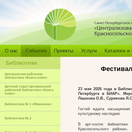
О нас
События
Проекты
Услуги
Каталоги и
Библиотеки:
Фестивал
Центральная районная
библиотека «Книга плюс»
Детский отдел Центральной
23 мая 2026 года в Библи
районной библиотеки «Книга
Петербурга в БИАР». Мер
плюс»
Лашкова О.В., Сурикова Я.С
Библиотека № 1 «Ивановка»
Гостей ждала насыщенная 
культурному наследию.
Библиотека № 2
В арт-холле библиотеки 
Красносельского района»,