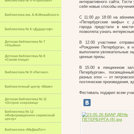
Библиотека № 4 «Горелово»
интерактивного сайта. Гости
себя новые способы изучения
Библиотека им. А.Ф.Можайского
С 11:00 до 18:00 на абонем
«Петербургские мифы» с д
города предстали в мисти
Библиотека № 6 «Дудергоф»
позволяла узнать интересные
Детская библиотека № 7
В 12:00 участники отправ
«Улыбка»
«Рождение Петербурга», в н
выполнили увлекательные за
Детская библиотека № 8
ценные призы.
«Синяя птица»
В 15:00 в лекционном зал
Петербургом», посвящённый
Библиотека № 9 «Лигово»
разных эпох — от петровско
поэтические произведения, в
Библиотечный центр «Маяк»
Фестиваль подарил всем уча
Детская библиотека № 11
«Остров сокровищ»
Библиотека № 12
«Информационно-сервисный
центр»
Библиотека «МеДиаЛог»