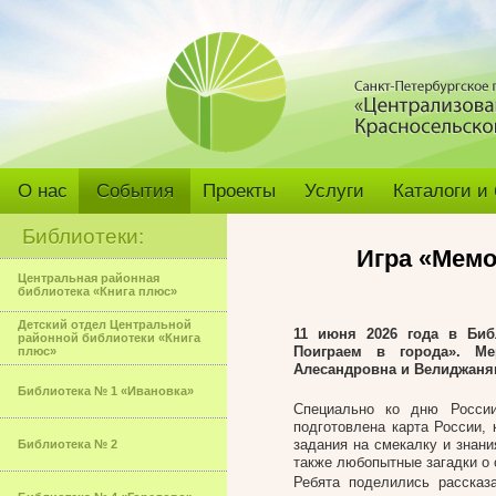
О нас
События
Проекты
Услуги
Каталоги и
Библиотеки:
Игра «Мемо
Центральная районная
библиотека «Книга плюс»
Детский отдел Центральной
11 июня 2026 года в Биб
районной библиотеки «Книга
Поиграем в города». Ме
плюс»
Алесандровна и Велиджаня
Библиотека № 1 «Ивановка»
Специально ко дню Росси
подготовлена карта России,
задания на смекалку и знан
Библиотека № 2
также любопытные загадки о
Ребята поделились рассказ