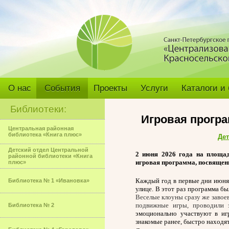
О нас
События
Проекты
Услуги
Каталоги и
Библиотеки:
Игровая програ
Центральная районная
библиотека «Книга плюс»
Дет
Детский отдел Центральной
2 июня 2026 года на площад
районной библиотеки «Книга
игровая программа, посвященн
плюс»
Каждый год в первые дни июня
Библиотека № 1 «Ивановка»
улице. В этот раз программа б
Веселые клоуны сразу же завое
подвижные игры, проводили 
Библиотека № 2
эмоционально участвуют в игр
знакомые ранее, быстро находя