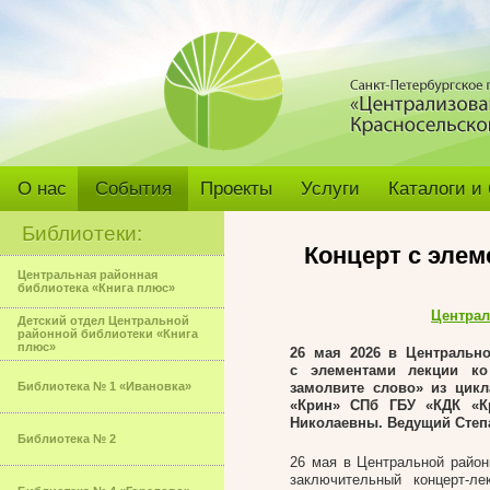
О нас
События
Проекты
Услуги
Каталоги и
Библиотеки:
Концерт с элем
Центральная районная
библиотека «Книга плюс»
Централ
Детский отдел Центральной
районной библиотеки «Книга
плюс»
26 мая 2026 в Центральн
с элементами лекции ко
Библиотека № 1 «Ивановка»
замолвите слово» из цик
«Крин» СПб ГБУ «КДК «К
Николаевны. Ведущий Степ
Библиотека № 2
26 мая в Центральной район
заключительный концерт-л