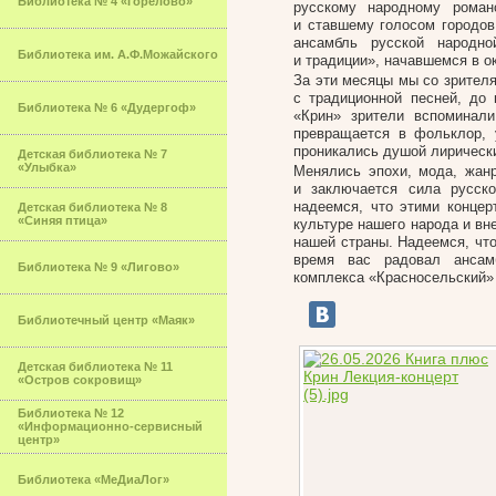
Библиотека № 4 «Горелово»
русскому народному роман
и ставшему голосом городов
ансамбль русской народно
Библиотека им. А.Ф.Можайского
и традиции», начавшемся в ок
За эти месяцы мы со зрителя
с традиционной песней, до
Библиотека № 6 «Дудергоф»
«Крин» зрители вспоминали
превращается в фольклор, 
проникались душой лирически
Детская библиотека № 7
«Улыбка»
Менялись эпохи, мода, жанр
и заключается сила русск
надеемся, что этими концер
Детская библиотека № 8
«Синяя птица»
культуре нашего народа и вн
нашей страны. Надеемся, что
время вас радовал ансамб
Библиотека № 9 «Лигово»
комплекса «Красносельский»
Библиотечный центр «Маяк»
Детская библиотека № 11
«Остров сокровищ»
Библиотека № 12
«Информационно-сервисный
центр»
Библиотека «МеДиаЛог»