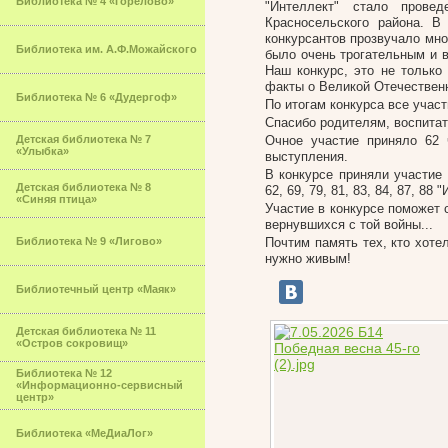
Библиотека № 4 «Горелово»
"Интеллект" стало прове
Красносельского района. В
конкурсантов прозвучало мн
Библиотека им. А.Ф.Можайского
было очень трогательным и 
Наш конкурс, это не только
факты о Великой Отечественн
Библиотека № 6 «Дудергоф»
По итогам конкурса все учас
Спасибо родителям, воспитат
Детская библиотека № 7
Очное участие приняло 62 
«Улыбка»
выступления.
В конкурсе приняли участие
Детская библиотека № 8
62, 69, 79, 81, 83, 84, 87, 88 "
«Синяя птица»
Участие в конкурсе поможет 
вернувшихся с той войны...
Библиотека № 9 «Лигово»
Почтим память тех, кто хоте
нужно живым!
Библиотечный центр «Маяк»
Детская библиотека № 11
«Остров сокровищ»
Библиотека № 12
«Информационно-сервисный
центр»
Библиотека «МеДиаЛог»