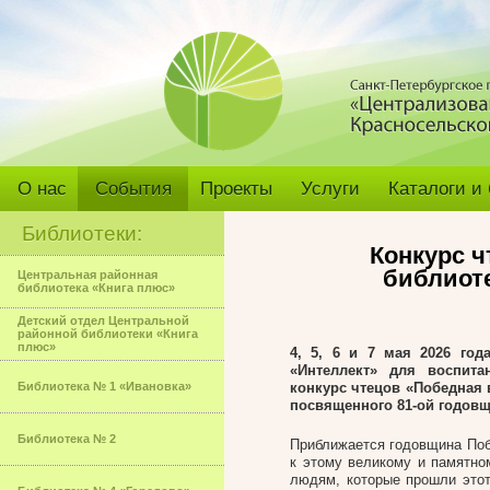
О нас
События
Проекты
Услуги
Каталоги и
Библиотеки:
Конкурс ч
библиот
Центральная районная
библиотека «Книга плюс»
Детский отдел Центральной
районной библиотеки «Книга
плюс»
4, 5, 6 и 7 мая 2026 го
«Интеллект» для воспита
Библиотека № 1 «Ивановка»
конкурс чтецов «Победная 
посвященного 81-ой годовщ
Библиотека № 2
Приближается годовщина Поб
к этому великому и памятно
людям, которые прошли этот