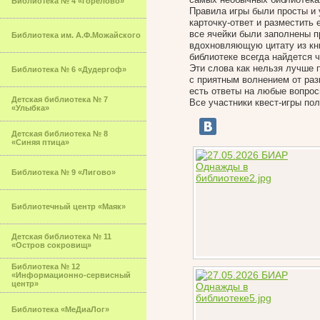
Библиотека № 4 «Горелово»
Правила игры были просты и
карточку-ответ и разместить 
все ячейки были заполнены п
Библиотека им. А.Ф.Можайского
вдохновляющую цитату из кни
библиотеке всегда найдется 
Эти слова как нельзя лучше 
Библиотека № 6 «Дудергоф»
с приятным волнением от раз
есть ответы на любые вопрос
Детская библиотека № 7
Все участники квест-игры пол
«Улыбка»
Детская библиотека № 8
«Синяя птица»
Библиотека № 9 «Лигово»
Библиотечный центр «Маяк»
Детская библиотека № 11
«Остров сокровищ»
Библиотека № 12
«Информационно-сервисный
центр»
Библиотека «МеДиаЛог»