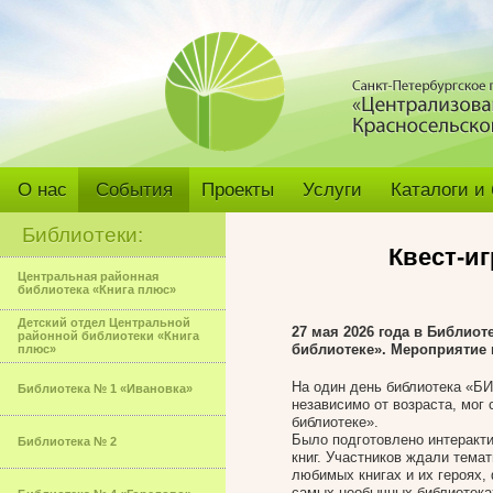
О нас
События
Проекты
Услуги
Каталоги и
Библиотеки:
Квест-и
Центральная районная
библиотека «Книга плюс»
Детский отдел Центральной
27 мая 2026 года в Библио
районной библиотеки «Книга
библиотеке». Мероприятие 
плюс»
На один день библиотека «БИ
Библиотека № 1 «Ивановка»
независимо от возраста, мог
библиотеке».
Было подготовлено интеракти
Библиотека № 2
книг. Участников ждали тема
любимых книгах и их героях,
самых необычных библиотека