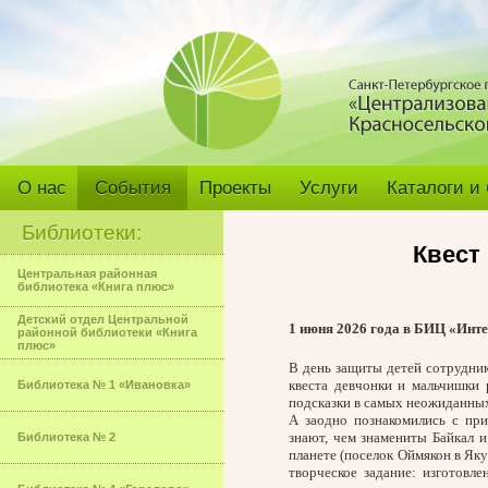
О нас
События
Проекты
Услуги
Каталоги и
Библиотеки:
Квест
Центральная районная
библиотека «Книга плюс»
Детский отдел Центральной
1 июня 2026 года в БИЦ «Инте
районной библиотеки «Книга
плюс»
В день защиты детей сотрудник
квеста девчонки и мальчишки 
Библиотека № 1 «Ивановка»
подсказки в самых неожиданных 
А заодно познакомились с пр
знают, чем знамениты Байкал и
Библиотека № 2
планете (поселок Оймякон в Яку
творческое задание: изготовл