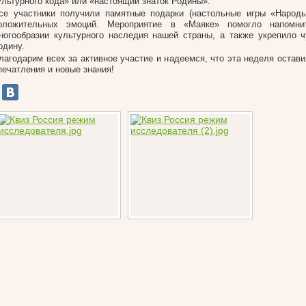
ультурного кода» или «настоящий знаток Родины».
се участники получили памятные подарки (настольные игры «Народы
оложительных эмоций. Мероприятие в «Маяке» помогло напомни
ногообразии культурного наследия нашей страны, а также укрепило ч
одину.
лагодарим всех за активное участие и надеемся, что эта неделя остав
печатления и новые знания!