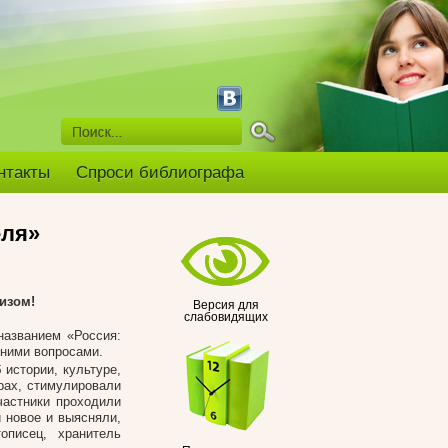
нтакты
Спроси библиографа
еля»
изом!
Версия для
слабовидящих
названием «Россия:
нними вопросами.
 истории, культуре,
рах, стимулировали
частники проходили
 новое и выясняли,
описец, хранитель