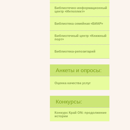
Библиотечно-информационный
центр «Интеллект»
Библиотека семейная «БИАР»
Библиотечный центр «Книжный
порт»
Библиотека-репозитарий
Анкеты и опросы:
Оценка качества услуг
Конкурсы:
Конкурс Край ON: продолжение
истории