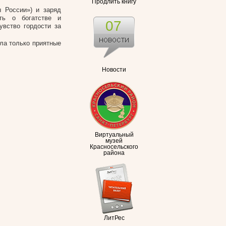
Продлить книгу
 России») и заряд
ть о богатстве и
07
увство гордости за
ила только приятные
Новости
Виртуальный
музей
Красносельского
района
ЛитРес