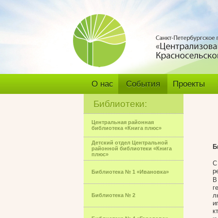
О нас
События
Проекты
Библиотеки:
Центральная районная
библиотека «Книга плюс»
Детский отдел Центральной
Б
районной библиотеки «Книга
плюс»
С
р
Библиотека № 1 «Ивановка»
В
г
л
Библиотека № 2
и
к