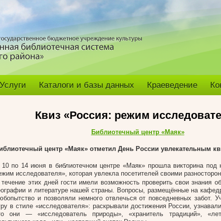
Услуги
Каталоги и базы данных
Краеведение
Ко
Квиз «Россия: режим исследоват
Библиотечный центр «Маяк»
иблиотечный центр «Маяк» отметил День России увлекательным кв
 10 по 14 июня в библиотечном центре «Маяк» прошла викторина под 
ежим исследователя», которая увлекла посетителей своими разносторо
 течение этих дней гости имели возможность проверить свои знания об
еографии и литературе нашей страны. Вопросы, размещённые на кафед
юбопытство и позволяли немного отвлечься от повседневных забот. У
гру в стиле «исследователя»: раскрывали достижения России, узнавали
то они — «исследователь природы», «хранитель традиций», «лет