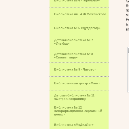
к
Библиотека № 4 «Горелово»
В
п
Библиотека им. А.Ф.Можайского
м
Р
Б
Библиотека № 6 «Дудергоф»
в
Детская библиотека № 7
«Улыбка»
Детская библиотека № 8
«Синяя птица»
Библиотека № 9 «Лигово»
Библиотечный центр «Маяк»
Детская библиотека № 11
«Остров сокровищ»
Библиотека № 12
«Информационно-сервисный
центр»
Библиотека «МеДиаЛог»