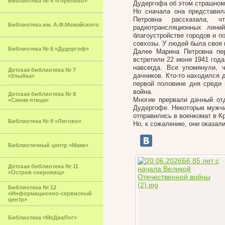
Библиотека № 4 «Горелово»
Дудергофа об этом страшном
Но сначала она представил
Петровна рассказала, 
Библиотека им. А.Ф.Можайского
радиотрансляционных лини
благоустройстве городов и п
совхозы. У людей была своя 
Библиотека № 6 «Дудергоф»
Далее Марина Петровна пе
встретили 22 июня 1941 года
навсегда. Все упомянули,
Детская библиотека № 7
дачников. Кто-то находился 
«Улыбка»
первой половине дня среди 
война.
Детская библиотека № 8
Многие прервали дачный от
«Синяя птица»
Дудергофе. Некоторые мужчи
отправились в военкомат в Кр
Библиотека № 9 «Лигово»
Но, к сожалению, они оказал
Библиотечный центр «Маяк»
Детская библиотека № 11
«Остров сокровищ»
Библиотека № 12
«Информационно-сервисный
центр»
Библиотека «МеДиаЛог»