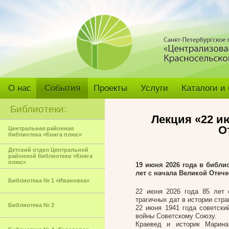
О нас
События
Проекты
Услуги
Каталоги и
Библиотеки:
Лекция «22 ию
О
Центральная районная
библиотека «Книга плюс»
Детский отдел Центральной
районной библиотеки «Книга
плюс»
19 июня 2026 года в библи
лет с начала Великой Отеч
Библиотека № 1 «Ивановка»
22 июня 2026 года 85 лет 
трагичных дат в истории стра
Библиотека № 2
22 июня 1941 года советски
войны Советскому Союзу.
Краевед и историк Марина