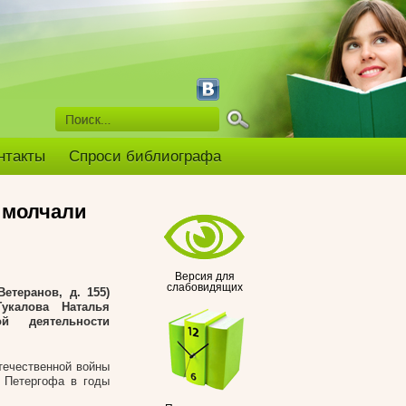
нтакты
Спроси библиографа
 молчали
Версия для
слабовидящих
етеранов, д. 155)
укалова Наталья
ой деятельности
течественной войны
 Петергофа в годы