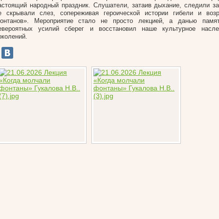
астоящий народный праздник. Слушатели, затаив дыхание, следили за
е скрывали слез, сопереживая героической истории гибели и воз
онтанов». Мероприятие стало не просто лекцией, а данью памя
евероятных усилий сберег и восстановил наше культурное насл
околений.