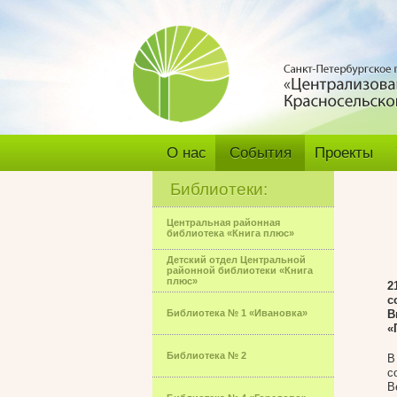
О нас
События
Проекты
Библиотеки:
Центральная районная
библиотека «Книга плюс»
Детский отдел Центральной
районной библиотеки «Книга
плюс»
2
с
Библиотека № 1 «Ивановка»
В
«
Библиотека № 2
В
с
В