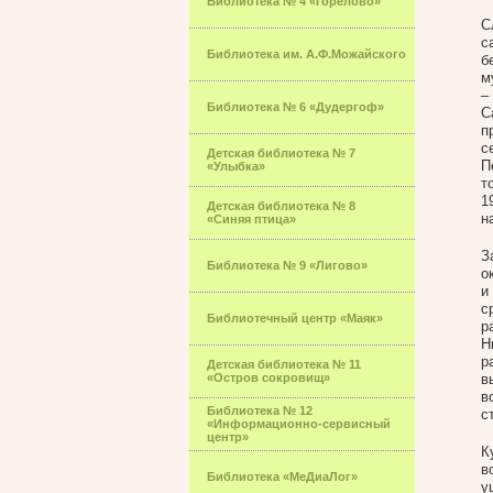
Библиотека № 4 «Горелово»
С
с
Библиотека им. А.Ф.Можайского
б
м
–
Библиотека № 6 «Дудергоф»
С
п
с
Детская библиотека № 7
П
«Улыбка»
т
1
Детская библиотека № 8
н
«Синяя птица»
З
Библиотека № 9 «Лигово»
о
и
с
Библиотечный центр «Маяк»
р
Н
р
Детская библиотека № 11
«Остров сокровищ»
в
в
Библиотека № 12
с
«Информационно-сервисный
центр»
К
в
Библиотека «МеДиаЛог»
у