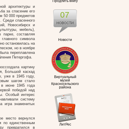
Продлить книгу
ной архитектуры и
ба за спасение его
07
м 50 000 предметов
. Среди спасенного
ий, Новосибирск и
ульптуры, мебель),
 парке, составляя
 главного символа
Новости
но остановилась на
песком, но в ноябре
 была переплавлена
бления Петергофа.
оссоздала картину
я, Большой каскад
, уже в 1945 году,
Виртуальный
ервым шагом стало
музей
Красносельского
е в июне 1945 года
района
первой победой над
ны. Особый интерес
анавливали систему
на игра знаменитых
ое место вернулся
м по единственным
ЛитРес
ду превратился в