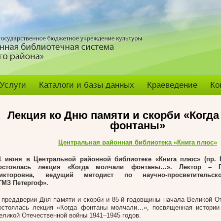
Услуги
Каталоги и базы данных
Краеведение
Ко
Лекция ко Дню памяти и скорби «Когда
фонтаны»
Центральная районная библиотека «Книга плюс»
1 июня в Центральной районной библиотеке «Книга плюс» (пр. В
остоялась лекция «Когда молчали фонтаны…». Лектор – Г
икторовна, ведущий методист по научно-просветительск
ГМЗ Петергоф».
 преддверии Дня памяти и скорби и 85-й годовщины начала Великой О
остоялась лекция «Когда фонтаны молчали…», посвященная истории
еликой Отечественной войны 1941–1945 годов.