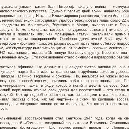
лушатели узнали, каким был Петергоф накануне войны – жемчужи
адово-паркового искусства. Однако с первых дней войны началась борь
есценных сокровищ. Наталья Владимировна рассказала, что из более че
узейных коллекций сотрудникам удалось эвакуировать лишь около 22%
 предметы из Монплезира, Эрмитажа и Марли, вывезенные в Горьк
арапул. Те же экспонаты, которые не удалось вывезти (тяжелые ск
рятали в подвалах или, как мраморные статуи, закапывали прямо в
екретные карты «захоронений». Особенно драматичной была судьба
етергофа – фонтана «Самсон, разрывающий пасть льва». Лектор подроб
ом, как скульптуру пытались защитить от бомбежек, обложив мешками с 
942 года нацисты вывезли 15-тонную бронзовую группу. Вероятно, она
а военные нужды. Это исчезновение стало символом варварского разгра
ачитывая официальные документы и свидетельства очевидцев, она в
ккупации: парки были изрыты траншеями, вырублены вековые деревь
 дворцы частично взорваны и сожжены. Но, несмотря на ужасы войны
разу после освобождения, начались работы по восстановлению. П
азминирование парка, в ходе которого погибли десять саперов. Уж
ижний парк вновь открыл свои двери для посетителей – это стало 
азрухой. Лектор подробно осветила, как возвращали к жизни фонта
ызвал рассказ о том, как без чертежей и схем, по крупицам восст
одовода и создавали заново сотни форсунок, без которых невозмож
труй.
ульминацией восстановления стал сентябрь 1947 года, когда на св
озрожденный «Самсон», созданный скульптором Василием Симоновы
целевшим фотографиям. Его торжественный проезд по Ленингра