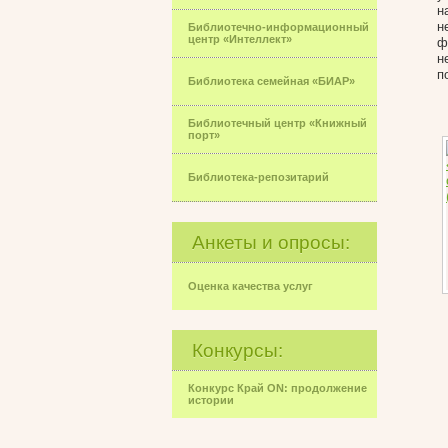
н
н
Библиотечно-информационный
центр «Интеллект»
ф
н
п
Библиотека семейная «БИАР»
Библиотечный центр «Книжный
порт»
Библиотека-репозитарий
Анкеты и опросы:
Оценка качества услуг
Конкурсы:
Конкурс Край ON: продолжение
истории