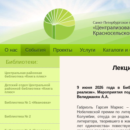
О нас
События
Проекты
Услуги
Каталоги и
Библиотеки:
Лекц
Центральная районная
библиотека «Книга плюс»
Детский отдел Центральной
9 июня 2026 года в Биб
районной библиотеки «Книга
реализм». Мероприятия по
плюс»
Велиджанян А.А.
Библиотека № 1 «Ивановка»
Габриэль Гарсия Маркес – 
Нобелевской премии по лите
Колумбии, откуда он родом
Библиотека № 2
литератора, творившего в ж
лет одиночества» повеству