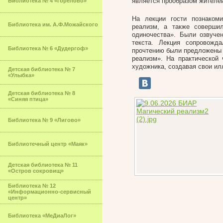
является прообразом жителей
Библиотека № 4 «Горелово»
На лекции гости познаком
Библиотека им. А.Ф.Можайского
реализм, а также соверши
одиночества». Были озвуче
текста. Лекция сопровожд
Библиотека № 6 «Дудергоф»
прочтению были предложены 
реализм». На практической
художника, создавая свои ил
Детская библиотека № 7
«Улыбка»
Детская библиотека № 8
«Синяя птица»
Библиотека № 9 «Лигово»
Библиотечный центр «Маяк»
Детская библиотека № 11
«Остров сокровищ»
Библиотека № 12
«Информационно-сервисный
центр»
Библиотека «МеДиаЛог»