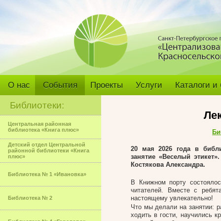
О нас
События
Проекты
Услуги
Каталоги и
Библиотеки:
Ле
Центральная районная
библиотека «Книга плюс»
Би
Детский отдел Центральной
20 мая 2026 года в библ
районной библиотеки «Книга
занятие «Веселый этикет»
плюс»
Костякова Александра.
Библиотека № 1 «Ивановка»
В Книжном порту состоялос
читателей. Вместе с ребя
настоящему увлекательно!
Библиотека № 2
Что мы делали на занятии: р
ходить в гости, научились к