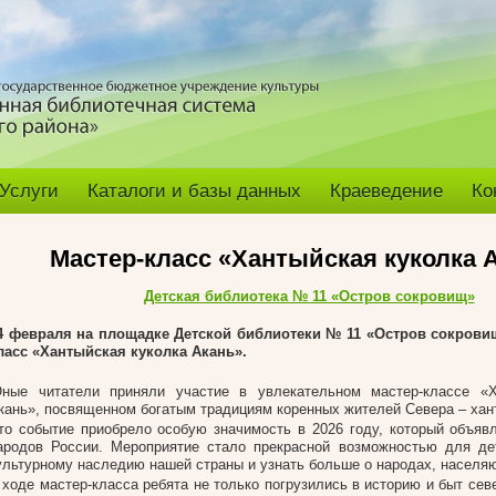
Услуги
Каталоги и базы данных
Краеведение
Ко
Мастер-класс «Хантыйская куколка 
Детская библиотека № 11 «Остров сокровищ»
4 февраля на площадке Детской библиотеки № 11 «Остров сокрови
ласс «Хантыйская куколка Акань».
ные читатели приняли участие в увлекательном мастер-классе «Х
кань», посвященном богатым традициям коренных жителей Севера – хан
то событие приобрело особую значимость в 2026 году, который объяв
ародов России. Мероприятие стало прекрасной возможностью для де
ультурному наследию нашей страны и узнать больше о народах, населя
 ходе мастер-класса ребята не только погрузились в историю и быт сев