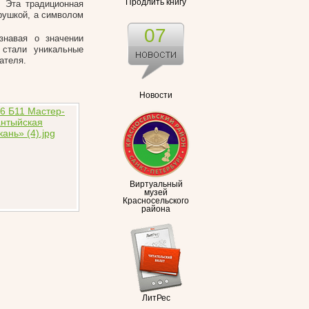
Продлить книгу
 Эта традиционная
грушкой, а символом
07
знавая о значении
 стали уникальные
ателя.
Новости
Виртуальный
музей
Красносельского
района
ЛитРес