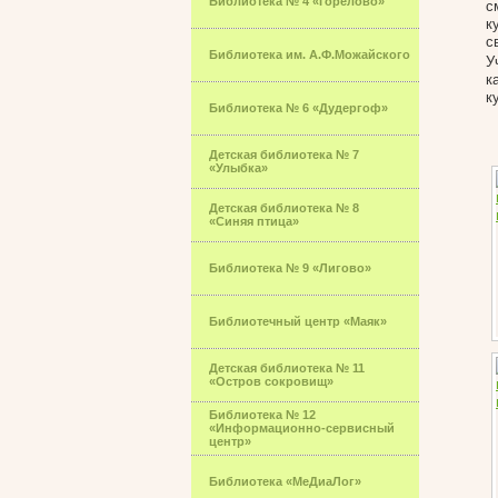
Библиотека № 4 «Горелово»
с
к
с
Библиотека им. А.Ф.Можайского
У
к
к
Библиотека № 6 «Дудергоф»
Детская библиотека № 7
«Улыбка»
Детская библиотека № 8
«Синяя птица»
Библиотека № 9 «Лигово»
Библиотечный центр «Маяк»
Детская библиотека № 11
«Остров сокровищ»
Библиотека № 12
«Информационно-сервисный
центр»
Библиотека «МеДиаЛог»