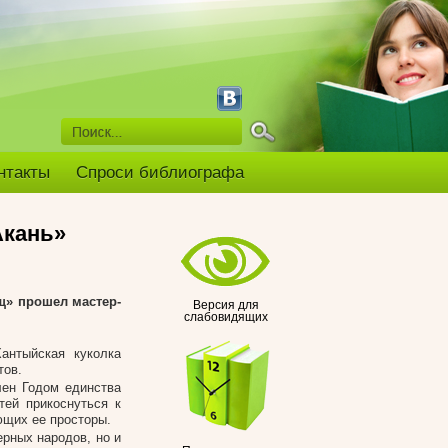
нтакты
Спроси библиографа
Акань»
щ» прошел мастер-
Версия для
слабовидящих
антыйская куколка
тов.
лен Годом единства
тей прикоснуться к
ющих ее просторы.
ерных народов, но и