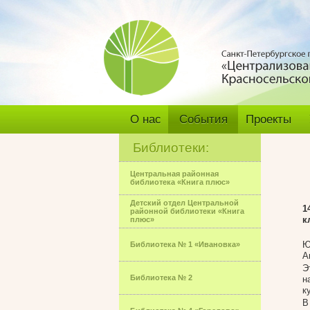
О нас
События
Проекты
Библиотеки:
Центральная районная
библиотека «Книга плюс»
Детский отдел Центральной
1
районной библиотеки «Книга
к
плюс»
Ю
Библиотека № 1 «Ивановка»
А
Э
Библиотека № 2
н
к
В