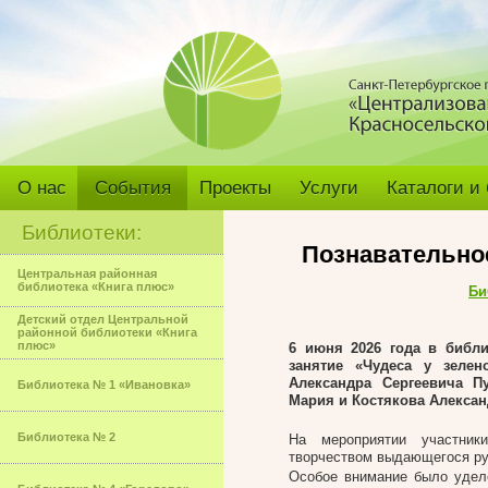
О нас
События
Проекты
Услуги
Каталоги и
Библиотеки:
Познавательное
Центральная районная
библиотека «Книга плюс»
Би
Детский отдел Центральной
районной библиотеки «Книга
плюс»
6 июня 2026 года в библ
занятие «Чудеса у зелен
Александра Сергеевича П
Библиотека № 1 «Ивановка»
Мария и Костякова Алексан
Библиотека № 2
На мероприятии участник
творчеством выдающегося ру
Особое внимание было уделе