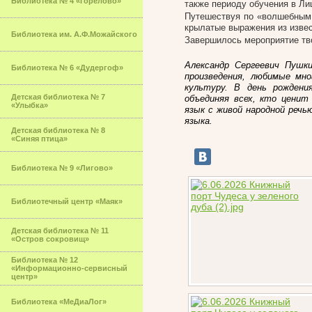
Библиотека № 4 «Горелово»
также периоду обучения в Ли
Путешествуя по «волшебным 
крылатые выражения из извес
Библиотека им. А.Ф.Можайского
Завершилось мероприятие тв
Александр Сергеевич Пушк
Библиотека № 6 «Дудергоф»
произведения, любимые мн
культуру. В день рождени
Детская библиотека № 7
объединяя всех, кто ценит
«Улыбка»
язык с живой народной речь
языка.
Детская библиотека № 8
«Синяя птица»
Библиотека № 9 «Лигово»
Библиотечный центр «Маяк»
Детская библиотека № 11
«Остров сокровищ»
Библиотека № 12
«Информационно-сервисный
центр»
Библиотека «МеДиаЛог»