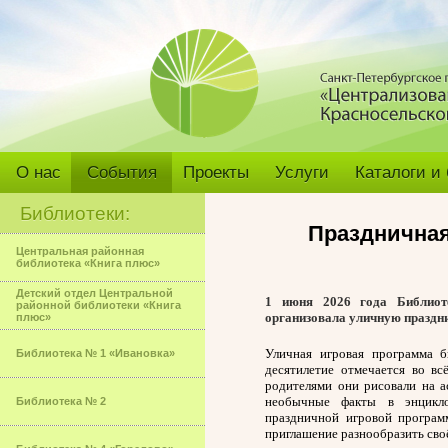
О нас
События
Проекты
Услуги
Каталоги и
Библиотеки:
Праздничная
Центральная районная
библиотека «Книга плюс»
Детский отдел Центральной
1 июня 2026 года Библиот
районной библиотеки «Книга
организовала уличную праздн
плюс»
Уличная игровая программа 
Библиотека № 1 «Ивановка»
десятилетие отмечается во вс
родителями они рисовали на а
необычные факты в энцикло
Библиотека № 2
праздничной игровой програ
приглашение разнообразить сво