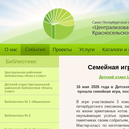
О нас
События
Проекты
Услуги
Каталоги и
Библиотеки:
Семейная иг
Центральная районная
библиотека «Книга плюс»
Детский отдел 
Детский отдел Центральной
16 мая 2026 года в Детск
районной библиотеки «Книга
прошла семейная игра, пос
плюс»
В игре участвовали 3 кома
Библиотека № 1 «Ивановка»
петербургского лексикона, з
из жизни эрмитажных котов
неунывающих усатых храни
Библиотека № 2
памятниках своим собратьям,
Мастер-класс по изготовлен