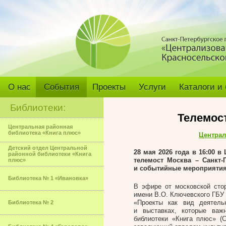
О нас
События
Проекты
Услуги
Каталоги и
Библиотеки:
Телемос
Центральная районная
библиотека «Книга плюс»
Централ
Детский отдел Центральной
28 мая 2026 года в 16:00 
районной библиотеки «Книга
телемост Москва – Санкт-
плюс»
и событийные мероприятия
Библиотека № 1 «Ивановка»
В эфире от московской ст
имени В.О. Ключевского ГБУ
«Проекты как вид деятель
Библиотека № 2
и выставках, которые ва
библиотеки «Книга плюс» (С