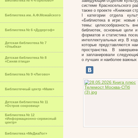
заведующий отделом культур
Библиотека № 4 «Горелово»
системе Красносельского рай
также о проекте «Книжная ст
I категории отдела куль
Библиотека им. А.Ф.Можайского
«Библиотека в игре: новые
темы: целесообразность вн
библиотек, основные цели и
Библиотека № 6 «Дудергоф»
форматов и статистика посе
интеллектуальных игр. В ход
Детская библиотека № 7
которые представляются на
«Улыбка»
пространства. В заверше
и запланировали следующий
Детская библиотека № 8
о лучших и наиболее важных 
«Синяя птица»
Библиотека № 9 «Лигово»
Библиотечный центр «Маяк»
Детская библиотека № 11
«Остров сокровищ»
Библиотека № 12
«Информационно-сервисный
центр»
Библиотека «МеДиаЛог»