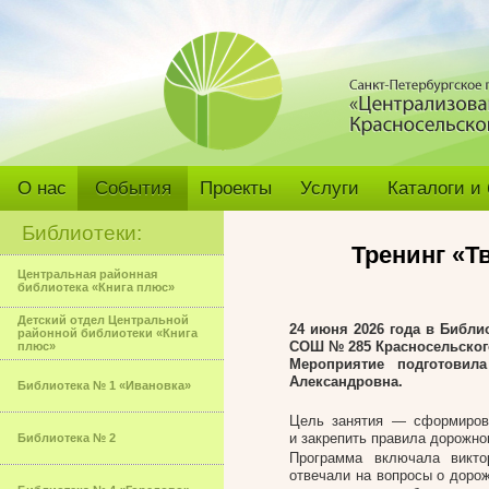
О нас
События
Проекты
Услуги
Каталоги и
Библиотеки:
Тренинг «Т
Центральная районная
библиотека «Книга плюс»
Детский отдел Центральной
24 июня 2026 года в Библи
районной библиотеки «Книга
СОШ № 285 Красносельского
плюс»
Мероприятие подготовил
Александровна.
Библиотека № 1 «Ивановка»
Цель занятия — сформирова
и закрепить правила дорожно
Библиотека № 2
Программа включала викто
отвечали на вопросы о доро