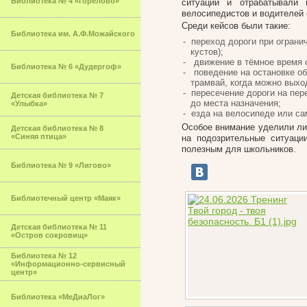
Библиотека № 4 «Горелово»
ситуации и отрабатывали 
велосипедистов и водителей 
Среди кейсов были такие:
Библиотека им. А.Ф.Можайского
переход дороги при ограни
кустов);
движение в тёмное время 
Библиотека № 6 «Дудергоф»
поведение на остановке об
трамвай, когда можно выхо
пересечение дороги на пер
Детская библиотека № 7
до места назначения;
«Улыбка»
езда на велосипеде или са
Особое внимание уделили ли
Детская библиотека № 8
«Синяя птица»
на подозрительные ситуаци
полезным для школьников.
Библиотека № 9 «Лигово»
Библиотечный центр «Маяк»
Детская библиотека № 11
«Остров сокровищ»
Библиотека № 12
«Информационно-сервисный
центр»
Библиотека «МеДиаЛог»