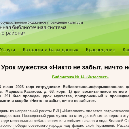
Услуги
Каталоги и базы данных
Краеведение
Ко
Урок мужества «Никто не забыт, ничто 
Библиотека № 14 «Интеллект»
3 июня 2026 года сотрудником Библиотечно-информационного це
ул. Маршала Казакова, д. 68, корп. 1) для воспитанников летнего
 291 был проведен урок мужества, приуроченный к прошедш
амяти и скорби «Никто не забыт, ничто не забыто».
дним из направлений работы БИЦ «Интеллект» является патриотическо
 подростков. Проведенный урок мужества стал достойным вкладом в эту
 ходе мероприятия ребята вспомнили события начала и хода Великой От
сторию победы советского народа над фашистской Германией. Расск