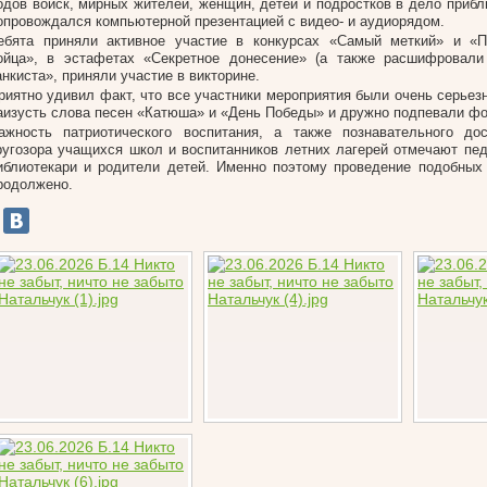
одов войск, мирных жителей, женщин, детей и подростков в дело приб
опровождался компьютерной презентацией с видео- и аудиорядом.
ебята приняли активное участие в конкурсах «Самый меткий» и «П
ойца», в эстафетах «Секретное донесение» (а также расшифровали 
анкиста», приняли участие в викторине.
риятно удивил факт, что все участники мероприятия были очень серьез
аизусть слова песен «Катюша» и «День Победы» и дружно подпевали ф
ажность патриотического воспитания, а также познавательного до
ругозора учащихся школ и воспитанников летних лагерей отмечают педа
иблиотекари и родители детей. Именно поэтому проведение подобных
родолжено.