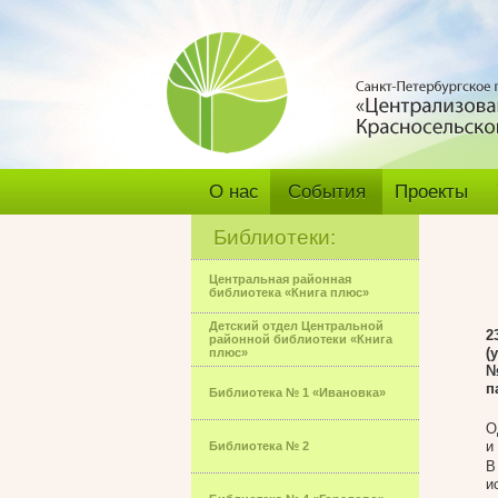
О нас
События
Проекты
Библиотеки:
Центральная районная
библиотека «Книга плюс»
Детский отдел Центральной
2
районной библиотеки «Книга
(
плюс»
№
п
Библиотека № 1 «Ивановка»
О
и
Библиотека № 2
В
и