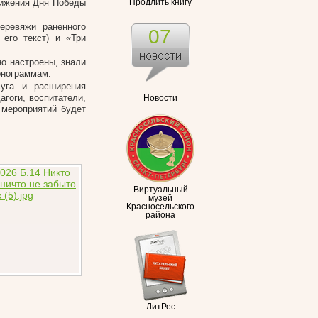
лижения Дня Победы
Продлить книгу
еревяжи раненного
07
его текст) и «Три
но настроены, знали
онограммам.
суга и расширения
гоги, воспитатели,
Новости
 мероприятий будет
Виртуальный
музей
Красносельского
района
ЛитРес