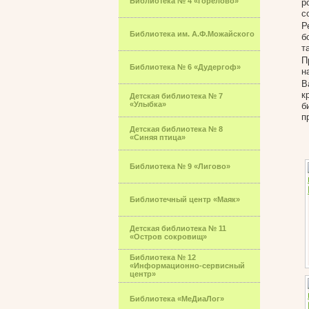
Библиотека № 4 «Горелово»
р
с
Р
Библиотека им. А.Ф.Можайского
б
т
П
Библиотека № 6 «Дудергоф»
н
В
к
Детская библиотека № 7
«Улыбка»
б
п
Детская библиотека № 8
«Синяя птица»
Библиотека № 9 «Лигово»
Библиотечный центр «Маяк»
Детская библиотека № 11
«Остров сокровищ»
Библиотека № 12
«Информационно-сервисный
центр»
Библиотека «МеДиаЛог»