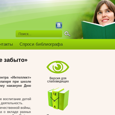
нтакты
Спроси библиографа
не забыто»
нтра «Интеллект»
Версия для
 лагеря при школе
слабовидящих
ему накануне Дню
е воспитание детей
 деятельность.
ечественной войны,
аз о вкладе разных