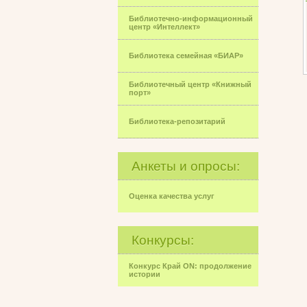
Библиотечно-информационный
центр «Интеллект»
Библиотека семейная «БИАР»
Библиотечный центр «Книжный
порт»
Библиотека-репозитарий
Анкеты и опросы:
Оценка качества услуг
Конкурсы:
Конкурс Край ON: продолжение
истории