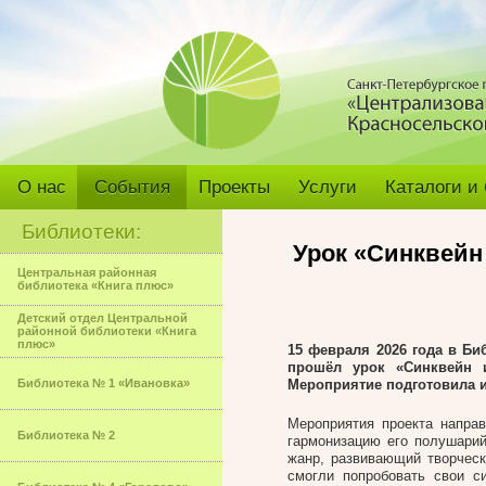
О нас
События
Проекты
Услуги
Каталоги и
Библиотеки:
Урок «Синквейн
Центральная районная
библиотека «Книга плюс»
Детский отдел Центральной
районной библиотеки «Книга
плюс»
15 февраля 2026 года в Б
прошёл урок «Синквейн и
Библиотека № 1 «Ивановка»
Мероприятие подготовила 
Мероприятия проекта напра
Библиотека № 2
гармонизацию его полушарий
жанр, развивающий творчес
смогли попробовать свои с