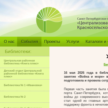
О нас
События
Проекты
Услуги
Каталоги и
Библиотеки:
Центральная районная
библиотека «Книга плюс»
Би
Детский отдел Центральной
16 мая 2026 года в
библи
районной библиотеки «Книга
занятие «Война и море» в
плюс»
подготовила и провела сот
Библиотека № 1 «Ивановка»
Первая часть занятия была 
порта Санкт-Петербурга, к
войны до современного высо
Библиотека № 2
стал одной из главных арт
поддержку фронта в нечелов