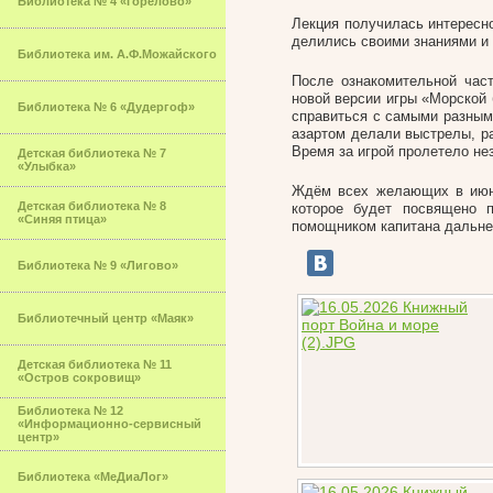
Библиотека № 4 «Горелово»
Лекция получилась интересно
делились своими знаниями и
Библиотека им. А.Ф.Можайского
После ознакомительной част
новой версии игры «Морской 
Библиотека № 6 «Дудергоф»
справиться с самыми разными
азартом делали выстрелы, ра
Время за игрой пролетело не
Детская библиотека № 7
«Улыбка»
Ждём всех желающих в июне
Детская библиотека № 8
которое будет посвящено 
«Синяя птица»
помощником капитана дальнег
Библиотека № 9 «Лигово»
Библиотечный центр «Маяк»
Детская библиотека № 11
«Остров сокровищ»
Библиотека № 12
«Информационно-сервисный
центр»
Библиотека «МеДиаЛог»