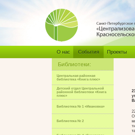
О нас
События
Проекты
Библиотеки:
Центральная районная
библиотека «Книга плюс»
Детский отдел Центральной
2
районной библиотеки «Книга
у
плюс»
В
Библиотека № 1 «Ивановка»
2
О
м
Библиотека № 2
т
т