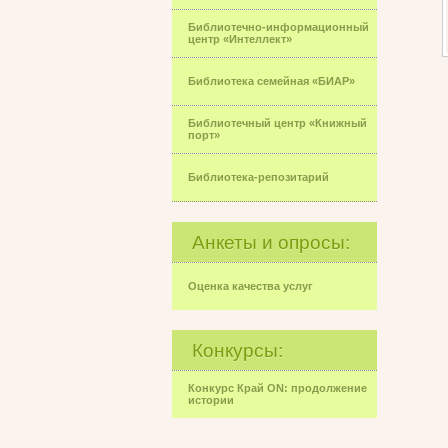
Библиотечно-информационный
центр «Интеллект»
Библиотека семейная «БИАР»
Библиотечный центр «Книжный
порт»
Библиотека-репозитарий
Анкеты и опросы:
Оценка качества услуг
Конкурсы:
Конкурс Край ON: продолжение
истории