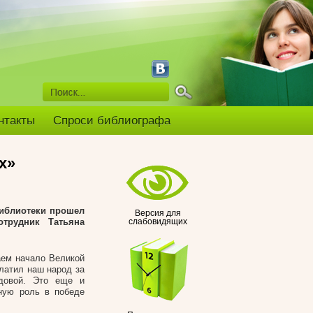
нтакты
Спроси библиографа
х»
библиотеки прошел
Версия для
отрудник Татьяна
слабовидящих
аем начало Великой
латил наш народ за
довой. Это еще и
ную роль в победе