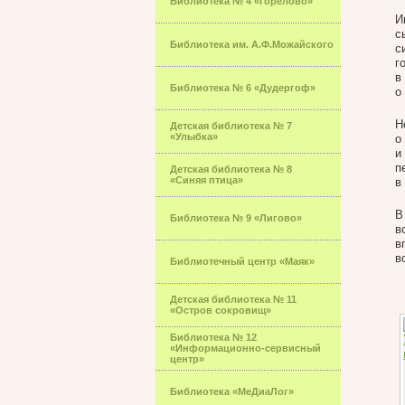
Библиотека № 4 «Горелово»
И
с
Библиотека им. А.Ф.Можайского
с
г
в
Библиотека № 6 «Дудергоф»
о
Н
Детская библиотека № 7
«Улыбка»
о
и
п
Детская библиотека № 8
«Синяя птица»
в
В
Библиотека № 9 «Лигово»
в
в
в
Библиотечный центр «Маяк»
Детская библиотека № 11
«Остров сокровищ»
Библиотека № 12
«Информационно-сервисный
центр»
Библиотека «МеДиаЛог»