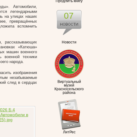
Продлить книгу
ды». Автомобили,
тся легендарными
07
шь на улицах наших
ее, превращённых
дложила вспомнить
в, рассказывающих
Новости
тановках «Катюша»
вых машин военного
ь военной техники
оего народа.
асить изображения
ослым незабываемые
Виртуальный
кий след в сердцах
музей
Красносельского
района
ЛитРес