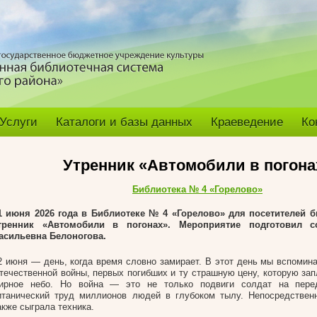
Услуги
Каталоги и базы данных
Краеведение
Ко
Утренник «Автомобили в погона
Библиотека № 4 «Горелово»
1 июня 2026 года в Библиотеке № 4 «Горелово» для посетителей 
тренник «Автомобили в погонах». Мероприятие подготовил с
асильевна Белоногова.
2 июня — день, когда время словно замирает. В этот день мы вспомин
течественной войны, первых погибших и ту страшную цену, которую зап
ирное небо. Но война — это не только подвиги солдат на пере
итанический труд миллионов людей в глубоком тылу. Непосредствен
акже сыграла техника.