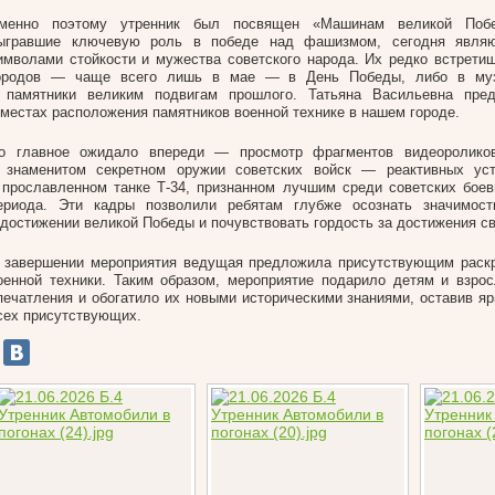
менно поэтому утренник был посвящен «Машинам великой Побе
ыгравшие ключевую роль в победе над фашизмом, сегодня являю
имволами стойкости и мужества советского народа. Их редко встрети
ородов — чаще всего лишь в мае — в День Победы, либо в муз
 памятники великим подвигам прошлого. Татьяна Васильевна пре
 местах расположения памятников военной технике в нашем городе.
о главное ожидало впереди — просмотр фрагментов видеоролико
 знаменитом секретном оружии советских войск — реактивных ус
 прославленном танке Т-34, признанном лучшим среди советских бое
ериода. Эти кадры позволили ребятам глубже осознать значимост
 достижении великой Победы и почувствовать гордость за достижения св
 завершении мероприятия ведущая предложила присутствующим раскр
оенной техники. Таким образом, мероприятие подарило детям и взр
печатления и обогатило их новыми историческими знаниями, оставив яр
сех присутствующих.