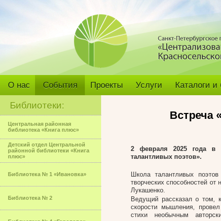
О нас
События
Проекты
Услуги
Каталоги и
Библиотеки:
Встреча 
Центральная районная
библиотека «Книга плюс»
Детский отдел Центральной
2 февраля 2025 года в
районной библиотеки «Книга
талантливых поэтов».
плюс»
Школа талантливых поэтов 
Библиотека № 1 «Ивановка»
творческих способностей от 
Лукашенко.
Библиотека № 2
Ведущий рассказал о том, к
скорости мышления, провел
стихи необычным авторск