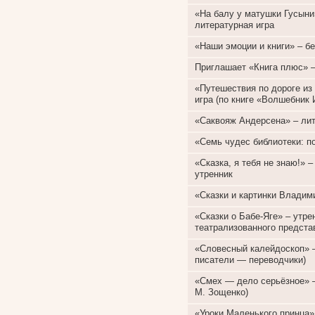
«На балу у матушки Гусыни»
литературная игра
«Наши эмоции и книги» – б
Приглашает «Книга плюс» –
«Путешествия по дороге из
игра (по книге «Волшебник 
«Саквояж Андерсена» – лит
«Семь чудес библиотеки: п
«Сказка, я тебя не знаю!» 
утренник
«Сказки и картинки Владим
«Сказки о Бабе-Яге» – утр
театрализованного предста
«Словесный калейдоскоп» –
писатели — переводчики)
«Смех — дело серьёзное» –
М. Зощенко)
«Уроки Маленького принца»