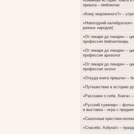
«Книжная история. Книга и 
пришла – библиочас
«Кому мороженого?» – утре
«Новогодний калейдоскоп» 
разных народов)
«От пекаря до лекаря» – ц
профессия библиотекарь
«От пекаря до лекаря» – ц
профессия археолог
«От пекаря до лекаря» – ц
профессия эколог
«Откуда книга пришла» – би
«Путешествие в историю ру
«Расскажи о себе, Книга» –
«Русский сувенир» – фоль
и выставка – игра с предм
«Сказочные крестики-нолик
«Спасибо, Азбука!» – празд