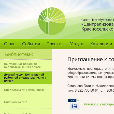
О нас
События
Проекты
Услуги
Каталоги и
Библиотеки:
Приглашение к со
Центральная районная
библиотека «Книга плюс»
Уважаемые преподаватели 
общеобразовательных учреж
Детский отдел Центральной
библиотеки «Книга плюс» при
районной библиотеки «Книга
плюс»
Смирнова Галина Николаевна
Библиотека № 1 «Ивановка»
тел. 8-921-780-50-64, р.т. 209-
Библиотека № 2
Договор о сотрудни