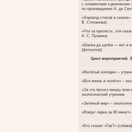
с элементами сценических 
по произведению А. де Сен
«Хоровод стихов и сказок» 
В. Степанова)
«Что за прелесть, эти сказк
А. С. Пушкина
«Шапка да шубка — вот и в
(фольклор)
Цикл мероприятий. Э
«Весёлый зоопарк» – утрен
«Вся жизнь в полёте» – эко
«За что белого мишку впис
экологический утренник
«Зелёный мир» – экологичес
«Вокруг парка за 80 минут» 
«Кто сказал «Гав?» (собаки)