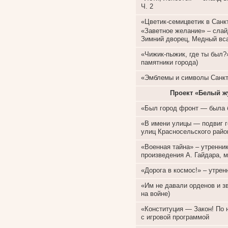
Ч. 2
«Цветик-семицветик в Санкт
«Заветное желание» – слай
Зимний дворец, Медный вса
«Чижик-пыжик, где ты был?
памятники города)
«Эмблемы и символы Санкт-
Проект «Белый ж
«Был город фронт — была 
«В имени улицы — подвиг г
улиц Красносельского райо
«Военная тайна» – утренни
произведения А. Гайдара,
«Дорога в космос!» – утрен
«Им не давали орденов и з
на войне)
«Конституция — Закон! По 
с игровой программой