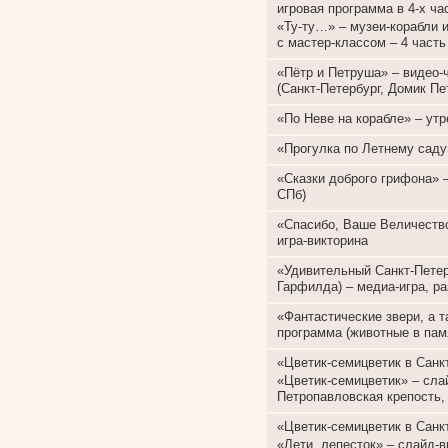
игровая программа в 4-х ча
«Ту-ту…» – музеи-корабли 
с мастер-классом – 4 часть
«Пётр и Петруша» – видео-
(Санкт-Петербург, Домик Пет
«По Неве на корабле» – ут
«Прогулка по Летнему саду
«Сказки доброго грифона» 
СПб)
«Спасибо, Ваше Величеств
игра-викторина
«Удивительный Санкт-Петер
Гарфилда) – медиа-игра, 
«Фантастические звери, а т
программа (животные в пам
«Цветик-семицветик в Санкт
«Цветик-семицветик» – слай
Петропавловская крепость, 
«Цветик-семицветик в Санкт
«Лети, лепесток» – слайд-в