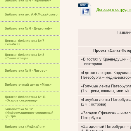
Библиотека № 4 «Горелово»
Договор о сотрудн
Библиотека им. А.Ф.Можайского
Библиотека № 6 «Дудергоф»
Названи
Детская библиотека № 7
«Улыбка»
Проект «Санкт-Пете
Детская библиотека № 8
«Синяя птица»
«В гостях у Краеведушки» 
– викторина
Библиотека № 9 «Лигово»
«Где же площадь Карусель
Петербурга – медиа-виктор
Библиотечный центр «Маяк»
«Голубые ленты Петербурга»
(1 ч.: реки, каналы, мосты)
Детская библиотека № 11
«Голубые ленты Петербурга»
«Остров сокровищ»
(2 ч.: острова)
Библиотека № 12
«Информационно-сервисный
«Загадки Сфинкса» – интел
центр»
Петербурга
«Загадочный Петербург» – 
Библиотека «МеДиаЛог»