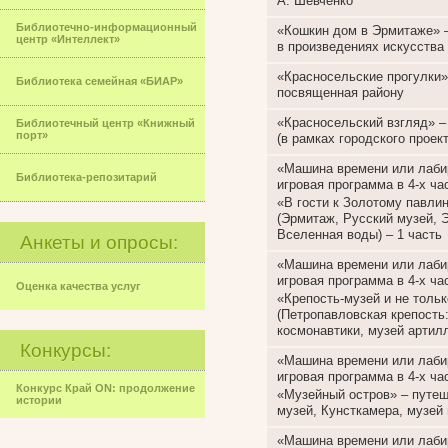
А. Шевченко
Библиотечно-информационный
«Кошкин дом в Эрмитаже» –
центр «Интеллект»
в произведениях искусства
«Красносельские прогулки»
Библиотека семейная «БИАР»
посвященная району
«Красносельский взгляд» –
Библиотечный центр «Книжный
порт»
(в рамках городского проек
«Машина времени или лабир
Библиотека-репозитарий
игровая программа в 4-х ча
«В гости к Золотому павли
(Эрмитаж, Русский музей, 
Вселенная воды) – 1 часть
Анкеты и опросы:
«Машина времени или лабир
игровая программа в 4-х ча
Оценка качества услуг
«Крепость-музей и не толь
(Петропавловская крепость
космонавтики, музей артилл
Конкурсы:
«Машина времени или лабир
игровая программа в 4-х ча
Конкурс Край ON: продолжение
«Музейный остров» – путеш
истории
музей, Кунсткамера, музей 
«Машина времени или лабир