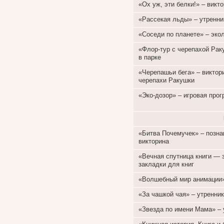
«Ох уж, эти белки!» – викт
«Рассекая льды» – утренник
«Соседи по планете» – эко
«Флор-тур с черепахой Рак
в парке
«Черепашьи бега» – виктори
черепахи Ракушки
«Эко-дозор» – игровая прог
«Битва Почемучек» – позна
викторина
«Вечная спутница книги — 
закладки для книг
«Волшебный мир анимации»
«За чашкой чая» – утренник
«Звезда по имени Мама» – 