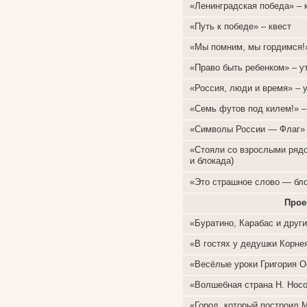
«Ленинградская победа» – 
«Путь к победе» – квест
«Мы помним, мы гордимся!»
«Право быть ребенком» – у
«Россия, люди и время» – у
«Семь футов под килем!» –
«Символы России — Флаг» 
«Стояли со взрослыми ряд
и блокада)
«Это страшное слово — бло
Прое
«Буратино, Карабас и други
«В гостях у дедушки Корне
«Весёлые уроки Григория О
«Волшебная страна Н. Носо
«Город, который построил 