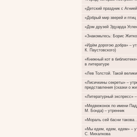
«Детский праздник с Агнией
«Добрый мир зверей и птиц
«Дом друзей Эдуарда Успен
«Знакомьтесь: Борис Житко
«Идём дорогою добра» – ут
К. Паустовского)
«Книжный кот в библиотеке»
в литературе
«Лев Толстой. Такой велики
«Лисичкины секреты» – утр
представления (сказки о жи
«Литературный экспресс» –
«Медвежонок по имени Падд
М. Бонда) – утренник
«Мораль сей басни такова…
«Мы едем, едем, едем» – у
С. Михалкова