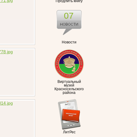
Продлить книгу
07
Новости
Виртуальный
музей
Красносельского
района
ЛитРес