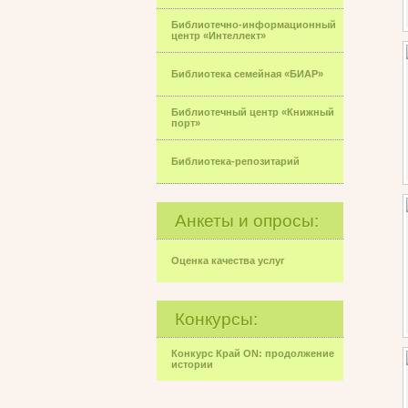
Библиотечно-информационный
центр «Интеллект»
Библиотека семейная «БИАР»
Библиотечный центр «Книжный
порт»
Библиотека-репозитарий
Анкеты и опросы:
Оценка качества услуг
Конкурсы:
Конкурс Край ON: продолжение
истории