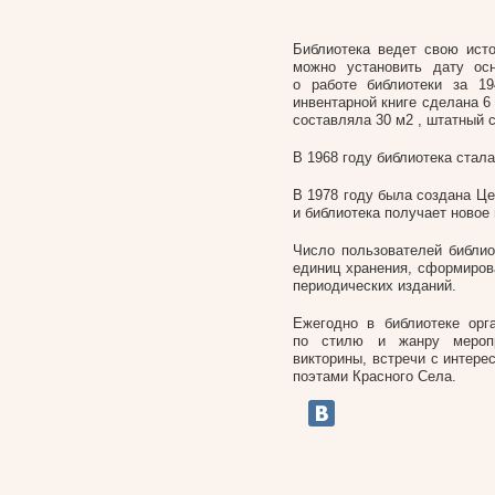
Библиотека ведет свою ист
можно установить дату осн
о работе библиотеки за 1
инвентарной книге сделана 6
составляла 30 м
2
, штатный с
В 1968 году библиотека стала
В 1978 году была создана Це
и библиотека получает новое
Число пользователей библи
единиц хранения, сформиров
периодических изданий.
Ежегодно в библиотеке орг
по стилю и жанру меропри
викторины, встречи с интер
поэтами Красного Села.