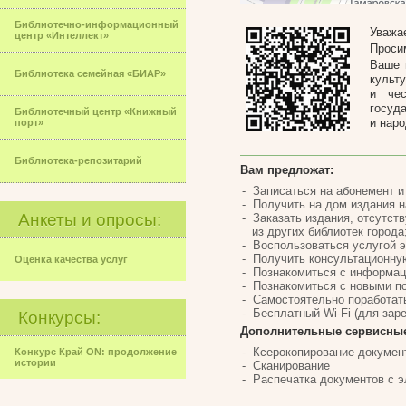
Библиотечно-информационный
Уважа
центр «Интеллект»
Проси
Ваше 
Библиотека семейная «БИАР»
культ
и чес
госуд
Библиотечный центр «Книжный
и наро
порт»
Библиотека-репозитарий
Вам предложат:
Записаться на абонемент и
Получить на дом издания на
Анкеты и опросы:
Заказать издания, отсутст
из других библиотек города
Воспользоваться услугой э
Получить консультационну
Оценка качества услуг
Познакомиться с информац
Познакомиться с новыми по
Самостоятельно поработать
Бесплатный Wi-Fi (для зар
Конкурсы:
Дополнительные сервисные
Ксерокопирование докумен
Конкурс Край ON: продолжение
истории
Сканирование
Распечатка документов с э