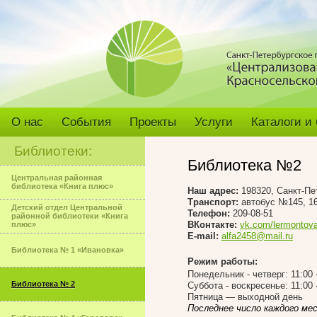
О нас
События
Проекты
Услуги
Каталоги и
Библиотеки:
Библиотека №2
Центральная районная
библиотека «Книга плюс»
Наш адрес:
198320, Санкт-Пе
Транспорт:
автобус №145, 1
Детский отдел Центральной
Телефон:
209-08-51
районной библиотеки «Книга
ВКонтакте:
vk.com/lermontov
плюс»
E-mail:
alfa2458@mail.ru
Библиотека № 1 «Ивановка»
Режим работы:
Понедельник - четверг: 11:00 
Библиотека № 2
Суббота - воскресенье: 11:00 
Пятница — выходной день
Последнее число каждого ме