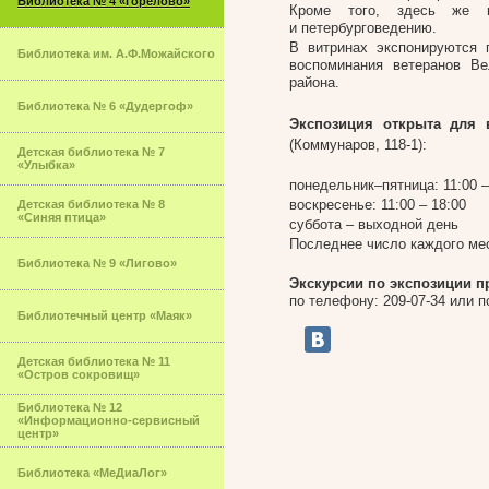
Библиотека № 4 «Горелово»
Кроме того, здесь же н
и петербурговедению.
В витринах экспонируются 
Библиотека им. А.Ф.Можайского
воспоминания ветеранов В
района.
Библиотека № 6 «Дудергоф»
Экспозиция открыта для 
(Коммунаров, 118-1):
Детская библиотека № 7
«Улыбка»
понедельник–пятница: 11:00 –
воскресенье: 11:00 – 18:00
Детская библиотека № 8
«Синяя птица»
суббота – выходной день
Последнее число каждого ме
Библиотека № 9 «Лигово»
Экскурсии по экспозиции п
по телефону:
209-07-34
или по
Библиотечный центр «Маяк»
Детская библиотека № 11
«Остров сокровищ»
Библиотека № 12
«Информационно-сервисный
центр»
Библиотека «МеДиаЛог»