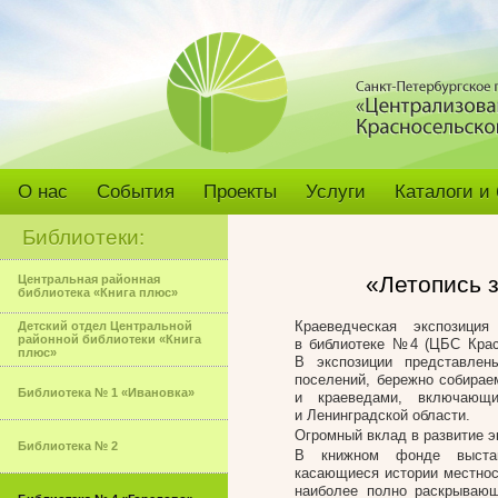
О нас
События
Проекты
Услуги
Каталоги и
Библиотеки:
«Летопись 
Центральная районная
библиотека «Книга плюс»
Краеведческая экспозици
Детский отдел Центральной
районной библиотеки «Книга
в библиотеке №4 (ЦБС Красн
плюс»
В экспозиции представле
поселений, бережно собирае
Библиотека № 1 «Ивановка»
и краеведами, включающи
и Ленинградской области.
Огромный вклад в развитие э
Библиотека № 2
В книжном фонде выставо
касающиеся истории местнос
наиболее полно раскрывающ