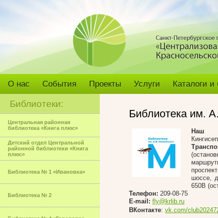
О нас
События
Проекты
Услуги
Каталоги и
Библиотеки:
Библиотека им. А
Центральная районная
библиотека «Книга плюс»
Наш а
Кингисеп
Детский отдел Центральной
Транспо
районной библиотеки «Книга
(остано
плюс»
маршрутн
проспек
Библиотека № 1 «Ивановка»
шоссе, д
650В (ос
Телефон:
209-08-75
Библиотека № 2
E-mail:
fly@krlib.ru
ВКонтакте
:
vk.com/club20247