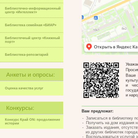
Библиотечно-информационный
центр «Интеллект»
Библиотека семейная «БИАР»
Библиотечный центр «Книжный
порт»
Библиотека-репозитарий
Уважа
Проси
Анкеты и опросы:
Ваше 
культ
и чес
Оценка качества услуг
госуд
и наро
Конкурсы:
Вам предложат:
Записаться в библиотеку по
Конкурс Край ON: продолжение
Получить на дом издания на
истории
Заказать издания, отсутст
из других библиотек города
Воспользоваться услугой э