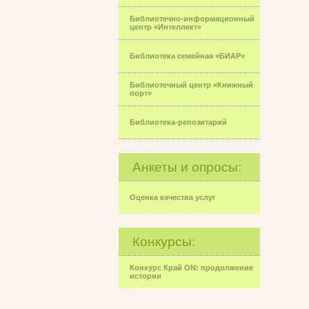
Библиотечно-информационный
центр «Интеллект»
Библиотека семейная «БИАР»
Библиотечный центр «Книжный
порт»
Библиотека-репозитарий
Анкеты и опросы:
Оценка качества услуг
Конкурсы:
Конкурс Край ON: продолжение
истории