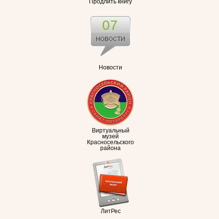
Продлить книгу
07
Новости
Виртуальный
музей
Красносельского
района
ЛитРес