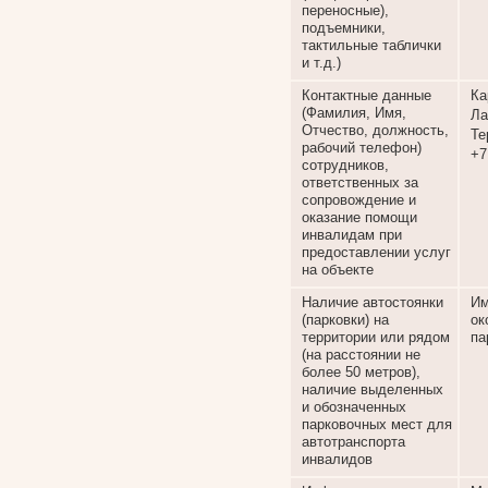
переносные),
подъемники,
тактильные таблички
и т.д.)
Контактные данные
Ка
(Фамилия, Имя,
Ла
Отчество, должность,
Те
рабочий телефон)
+7
сотрудников,
ответственных за
сопровождение и
оказание помощи
инвалидам при
предоставлении услуг
на объекте
Наличие автостоянки
Им
(парковки) на
о
территории или рядом
па
(на расстоянии не
более 50 метров),
наличие выделенных
и обозначенных
парковочных мест для
автотранспорта
инвалидов