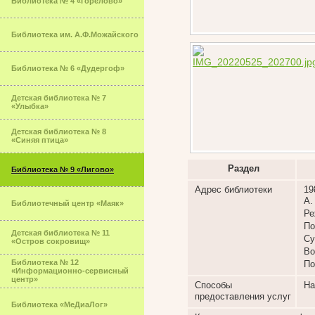
Библиотека № 4 «Горелово»
Библиотека им. А.Ф.Можайского
Библиотека № 6 «Дудергоф»
Детская библиотека № 7
«Улыбка»
Детская библиотека № 8
«Синяя птица»
Раздел
Библиотека № 9 «Лигово»
Адрес библиотеки
19
А.
Библиотечный центр «Маяк»
Ре
По
Детская библиотека № 11
Су
«Остров сокровищ»
Во
Библиотека № 12
По
«Информационно-сервисный
центр»
Способы
На
предоставления услуг
Библиотека «МеДиаЛог»