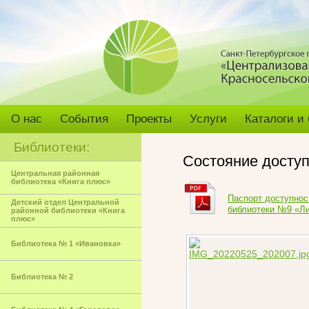
О нас
События
Проекты
Услуги
Каталоги и
Библиотеки:
Состояние досту
Центральная районная
библиотека «Книга плюс»
Паспорт доступнос
Детский отдел Центральной
библиотеки №9 «Л
районной библиотеки «Книга
плюс»
Библиотека № 1 «Ивановка»
Библиотека № 2