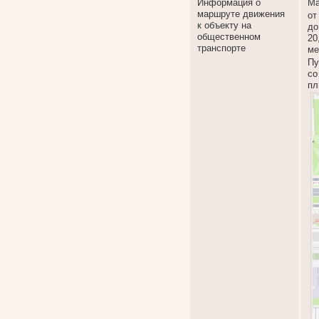
Информация о
Ма
маршруте движения
от
к объекту на
до
общественном
20
транспорте
ме
Пу
со
пл