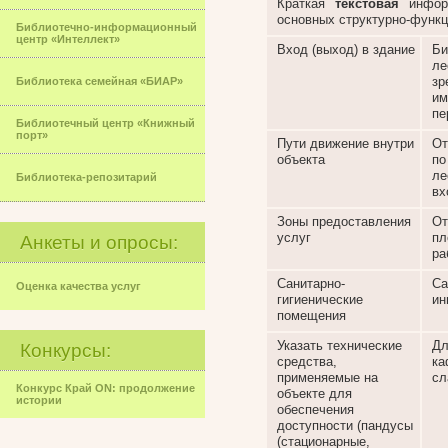
Краткая
текстовая
инфор
основных структурно-функц
Библиотечно-информационный
центр «Интеллект»
Вход (выход) в здание
Би
ле
зр
Библиотека семейная «БИАР»
им
пе
Библиотечный центр «Книжный
порт»
Пути движение внутри
От
объекта
по
ле
Библиотека-репозитарий
вх
Зоны предоставления
От
услуг
пл
Анкеты и опросы:
ра
Санитарно-
Са
Оценка качества услуг
гигиенические
ин
помещения
Указать технические
Дл
Конкурсы:
средства,
ка
применяемые на
сл
Конкурс Край ON: продолжение
объекте для
истории
обеспечения
доступности (пандусы
(стационарные,