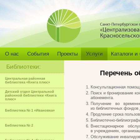
О нас
События
Проекты
Услуги
Каталоги и
Библиотеки:
Перечень о
Центральная районная
библиотека «Книга плюс»
Консультационная помощь
Детский отдел Центральной
Поиск и бронирование ко
районной библиотеки «Книга
абонемента.
плюс»
Получение во временн
из библиотечных фондов 
Библиотека № 1 «Ивановка»
Продление срока пользов
Библиотечно-библиографи
Библиотека № 2
Внестационарное обслу
в учреждениях, организа
Обслуживание инвалидов 