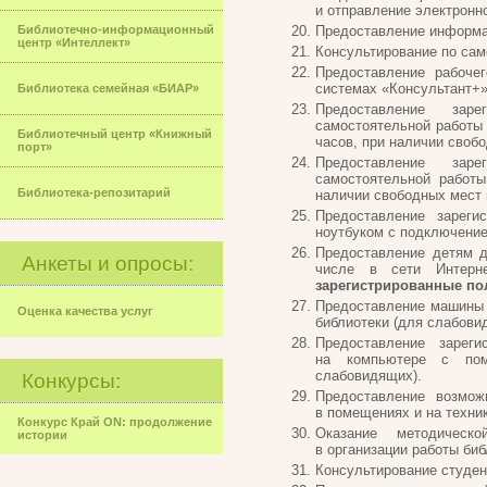
и отправление электронн
Библиотечно-информационный
Предоставление информа
центр «Интеллект»
Консультирование по сам
Предоставление рабоче
системах «Консультант+»,
Библиотека семейная «БИАР»
Предоставление зар
самостоятельной работы 
Библиотечный центр «Книжный
часов, при наличии своб
порт»
Предоставление зар
самостоятельной работ
Библиотека-репозитарий
наличии свободных мест 
Предоставление зарег
ноутбуком с подключение
Предоставление детям д
Анкеты и опросы:
числе в сети Интер
зарегистрированные по
Предоставление машины 
Оценка качества услуг
библиотеки (для слабови
Предоставление зарег
на компьютере с пом
слабовидящих).
Конкурсы:
Предоставление возмо
в помещениях и на техни
Конкурс Край ON: продолжение
Оказание методическ
истории
в организации работы биб
Консультирование студен