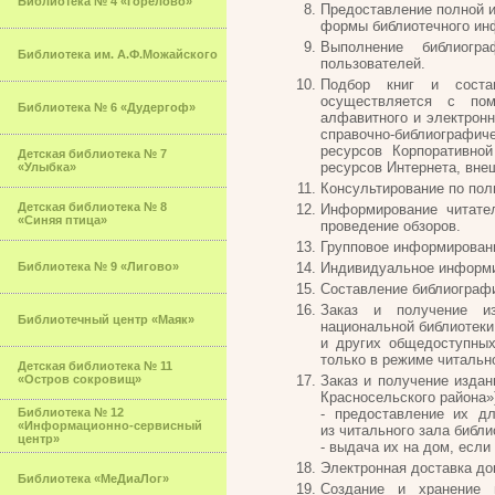
Библиотека № 4 «Горелово»
Предоставление полной и
формы библиотечного ин
Выполнение библиогр
Библиотека им. А.Ф.Можайского
пользователей.
Подбор книг и соста
осуществляется с помо
Библиотека № 6 «Дудергоф»
алфавитного и электронн
справочно-библиографи
ресурсов Корпоративной
Детская библиотека № 7
ресурсов Интернета, вне
«Улыбка»
Консультирование по пол
Детская библиотека № 8
Информирование читател
«Синяя птица»
проведение обзоров.
Групповое информирован
Библиотека № 9 «Лигово»
Индивидуальное информи
Составление библиограф
Заказ и получение из
Библиотечный центр «Маяк»
национальной библиотеки
и других общедоступных
только в режиме читально
Детская библиотека № 11
«Остров сокровищ»
Заказ и получение изда
Красносельского района»
Библиотека № 12
- предоставление их д
«Информационно-сервисный
из читального зала библи
центр»
- выдача их на дом, есл
Электронная доставка до
Библиотека «МеДиаЛог»
Создание и хранение 