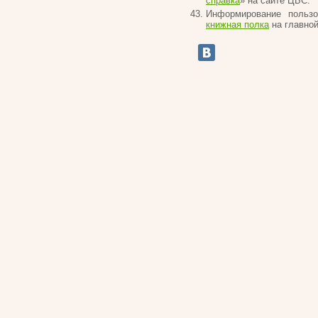
справка
» на сайте ЦБС.
Информирование польз
книжная полка
на главной