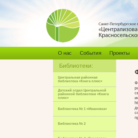
О нас
События
Проекты
Библиотеки:
Центральная районная
библиотека «Книга плюс»
Ф
р
Детский отдел Центральной
с
районной библиотеки «Книга
и
плюс»
h
д
Библиотека № 1 «Ивановка»
с
п
Библиотека № 2