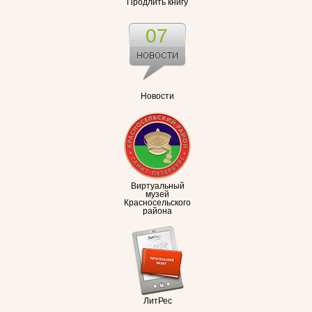
Продлить книгу
07
Новости
Виртуальный
музей
Красносельского
района
ЛитРес