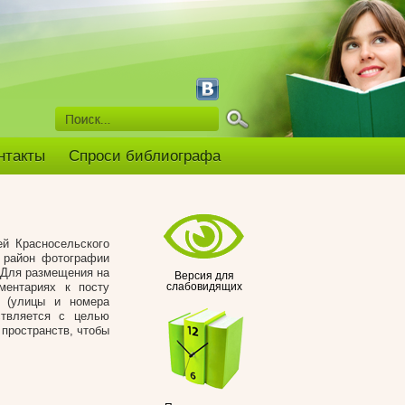
нтакты
Спроси библиографа
ей Красносельского
 район фотографии
. Для размещения на
Версия для
ментариях к посту
слабовидящих
са (улицы и номера
ствляется с целью
пространств, чтобы