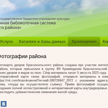
Услуги
Каталоги и базы данных
Краеведение
Ко
Фотографии района
отокарта дворов Красносельского района создана при участии жител
айона, которые присылали в группу ВК Краеведение Красносельский
воих дворов и видов из окон. Сбор материала начат 5 августа 2023 года
нтерактивной карте своих фотографий, отправьте материалы в ком
ttps://vk.com/krasnkraeved?w=wall-188726947_2972 с указанием адре
ома, откуда вы осуществляли съёмку). Приём фотографий осуще
оздания полной иллюстративной и интерактивной карты внутридворовых 
роследить урбанистические изменения жилой среды.