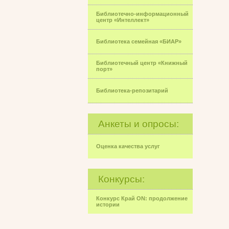
Библиотечно-информационный
центр «Интеллект»
Библиотека семейная «БИАР»
Библиотечный центр «Книжный
порт»
Библиотека-репозитарий
Анкеты и опросы:
Оценка качества услуг
Конкурсы:
Конкурс Край ON: продолжение
истории