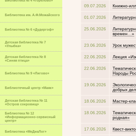
Библиотека № 4 «Горелово»
09.07.2026
Книжно-илл
Библиотека им. А.Ф.Можайского
01.07.2026
Литературн
25.06.2026
Литературн
Библиотека № 6 «Дудергоф»
времен…»
Детская библиотека № 7
23.06.2026
Урок мужест
«Улыбка»
22.06.2026
Лекция «Из
Детская библиотека № 8
«Синяя птица»
22.06.2026
Тематическ
Народы Ро
Библиотека № 9 «Лигово»
19.06.2026
Экологичес
Библиотечный центр «Маяк»
добрых дел
Детская библиотека № 11
18.06.2026
Мастер-кла
«Остров сокровищ»
18.06.2026
Тематическ
Библиотека № 12
«Информационно-сервисный
родная»
центр»
17.06.2026
Квест-викт
Библиотека «МеДиаЛог»