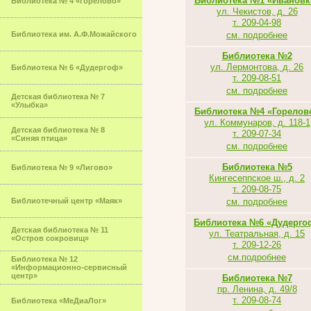
Библиотека №1 «Ивановк
Библиотека № 4 «Горелово»
ул. Чекистов, д. 26
т. 209-04-98
Библиотека им. А.Ф.Можайского
см. подробнее
Библиотека №2
ул. Лермонтова, д. 26
Библиотека № 6 «Дудергоф»
т. 209-08-51
см. подробнее
Детская библиотека № 7
«Улыбка»
Библиотека №4 «Горелов
ул. Коммунаров, д. 118-1
Детская библиотека № 8
т. 209-07-34
«Синяя птица»
см. подробнее
Библиотека №5
Библиотека № 9 «Лигово»
Кингесеппское ш., д. 2
т. 209-08-75
Библиотечный центр «Маяк»
см. подробнее
Библиотека №6 «Дудерго
Детская библиотека № 11
ул. Театральная, д. 15
«Остров сокровищ»
т. 209-12-26
см.подробнее
Библиотека № 12
«Информационно-сервисный
центр»
Библиотека №7
пр. Ленина, д. 49/8
т. 209-08-74
Библиотека «МеДиаЛог»