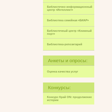
Библиотечно-информационный
центр «Интеллект»
Библиотека семейная «БИАР»
Библиотечный центр «Книжный
порт»
Библиотека-репозитарий
Анкеты и опросы:
Оценка качества услуг
Конкурсы:
Конкурс Край ON: продолжение
истории