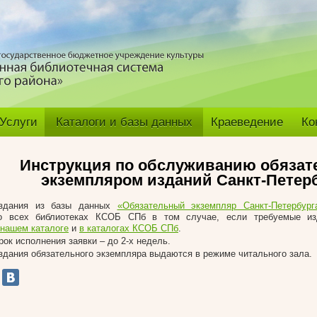
Услуги
Каталоги и базы данных
Краеведение
Ко
Инструкция по обслуживанию обяза
экземпляром изданий Санкт-Петер
здания из базы данных
«Обязательный экземпляр Санкт-Петербург
о всех библиотеках КСОБ СПб в том случае, если требуемые из
 нашем каталоге
и
в каталогах КСОБ СПб
.
рок исполнения заявки – до 2-х недель.
здания обязательного экземпляра выдаются в режиме читального зала.