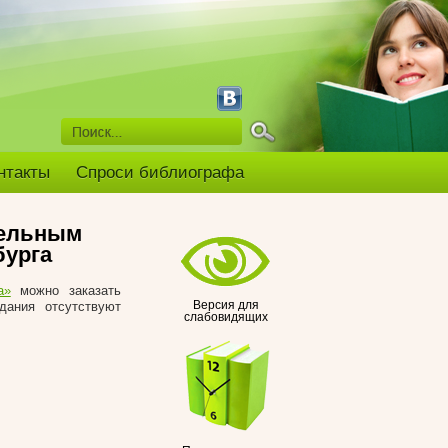
нтакты
Спроси библиографа
тельным
бурга
а»
можно заказать
дания отсутствуют
Версия для
слабовидящих