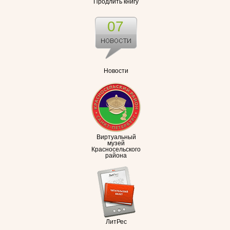
Продлить книгу
07
Новости
Виртуальный
музей
Красносельского
района
ЛитРес