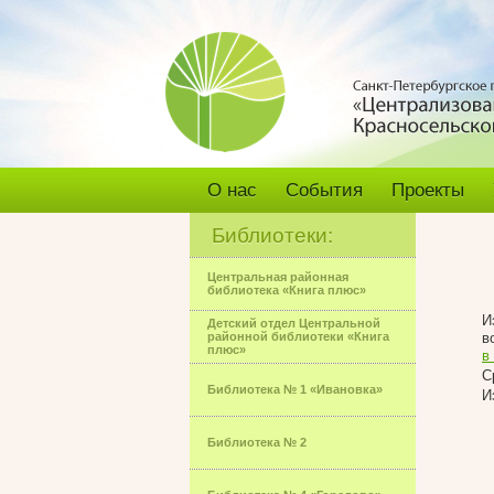
О нас
События
Проекты
Библиотеки:
Центральная районная
библиотека «Книга плюс»
И
Детский отдел Центральной
районной библиотеки «Книга
в
плюс»
в
С
Библиотека № 1 «Ивановка»
И
Библиотека № 2