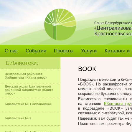
О нас
События
Проекты
Услуги
Каталоги и
Библиотеки:
ВООК
Центральная районная
библиотека «Книга плюс»
Подраздел меню сайта библи
«ВООК». Но расшифровка эт
Детский отдел Центральной
момент любой человек, знаю
районной библиотеки «Книга
сокращение буквально след
плюс»
Ежемесячно специалисты и
на странице
ВКонтакте гру
Библиотека № 1 «Ивановка»
в подразделе «ВООК» увле
связанных с литературой, ис
Надеемся, вам будет так же и
Библиотека № 2
Приятного вам просмотра Ви