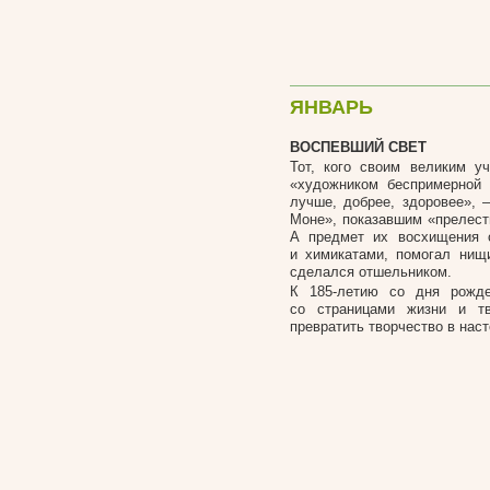
ЯНВАРЬ
ВОСПЕВШИЙ СВЕТ
Тот, кого своим великим у
«художником беспримерной 
лучше, добрее, здоровее», 
Моне», показавшим «прелесть
А предмет их восхищения о
и химикатами, помогал нищ
сделался отшельником.
К 185-летию со дня рожде
со страницами жизни и тв
превратить творчество в нас