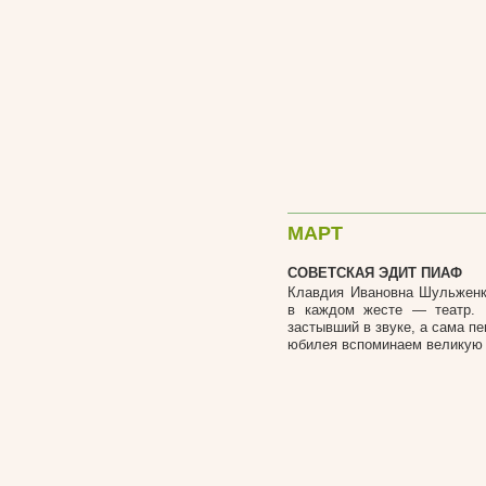
МАРТ
СОВЕТСКАЯ ЭДИТ ПИАФ
Клавдия Ивановна Шульженко
в каждом жесте — театр. 
застывший в звуке, а сама п
юбилея вспоминаем великую п