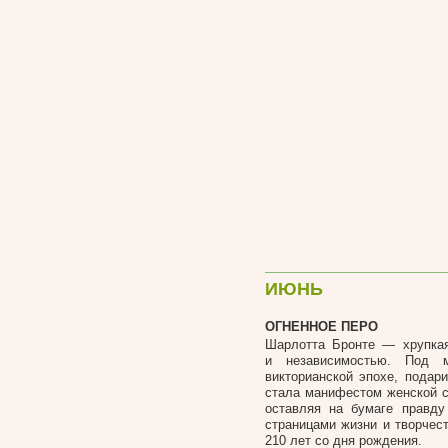
ИЮНЬ
ОГНЕННОЕ ПЕРО
Шарлотта Бронте — хрупкая
и независимостью. Под 
викторианской эпохе, подар
стала манифестом женской св
оставляя на бумаге правду
страницами жизни и творчест
210 лет со дня рождения.