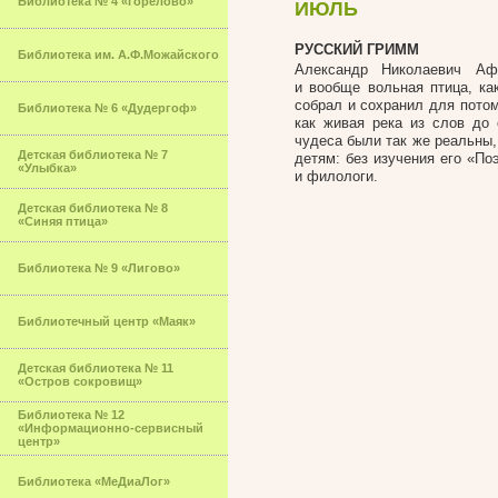
Библиотека № 4 «Горелово»
ИЮЛЬ
РУССКИЙ ГРИММ
Библиотека им. А.Ф.Можайского
Александр Николаевич Аф
и вообще вольная птица, ка
собрал и сохранил для пото
Библиотека № 6 «Дудергоф»
как живая река из слов до 
чудеса были так же реальны,
Детская библиотека № 7
детям: без изучения его «По
«Улыбка»
и филологи.
Детская библиотека № 8
«Синяя птица»
Библиотека № 9 «Лигово»
Библиотечный центр «Маяк»
Детская библиотека № 11
«Остров сокровищ»
Библиотека № 12
«Информационно-сервисный
центр»
Библиотека «МеДиаЛог»