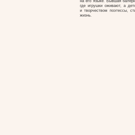
на его языке. Бывшая балер
где игрушки оживают, а дет
и творчеством поэтессы, с
жизнь.