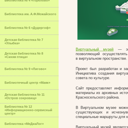
Библиотека № 4 «Горелово»
Библиотека им. А.Ф.Можайского
Библиотека № 6 «Дудергоф»
Детская библиотека № 7
«Улыбка»
Виртуальный музей
— это 
Детская библиотека № 8
позволяющий осуществлять
«Синяя птица»
в виртуальном пространстве.
Проект был разработан и за
Библиотека № 9 «Лигово»
Инициатива создания вирту
совета по культуре.
Библиотечный центр «Маяк»
Сайт предоставляет информ
материалы из архивных исто
Детская библиотека № 11
Красносельского района.
«Остров сокровищ»
Библиотека № 12
В Виртуальном музее можн
«Информационно-сервисный
существующих и исчезнув
центр»
специальные маршруты для к
Библиотека «МеДиаЛог»
Виртуальный музей являетс