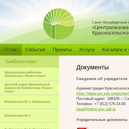
О нас
События
Проекты
Услуги
Каталоги и
Библиотеки:
Документы
Центральная районная
библиотека «Книга плюс»
Сведения об учредителе
Детский отдел Центральной
районной библиотеки «Книга
Администрация Красносельск
плюс»
https://www.gov.spb.ru/gov/terr
Почтовый адрес: 198329, г. Са
Библиотека № 1 «Ивановка»
Телефон: +7 (812) 576-14-00
head@tukrsl.gov.spb.ru
Библиотека № 2
Учредительные документы