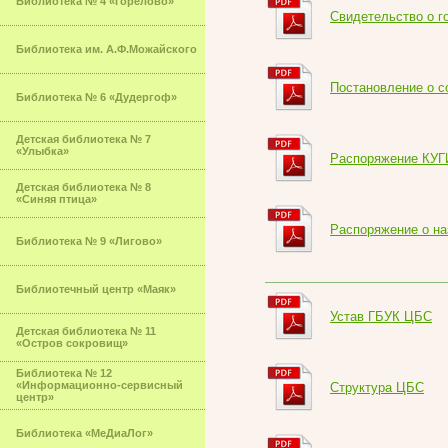
Библиотека № 4 «Горелово»
Свидетельство о г
Библиотека им. А.Ф.Можайского
Постановление о 
Библиотека № 6 «Дудергоф»
Детская библиотека № 7
«Улыбка»
Распоряжение КУГ
Детская библиотека № 8
«Синяя птица»
Распоряжение о на
Библиотека № 9 «Лигово»
Библиотечный центр «Маяк»
Устав ГБУК ЦБС
Детская библиотека № 11
«Остров сокровищ»
Библиотека № 12
«Информационно-сервисный
Структура ЦБС
центр»
Библиотека «МеДиаЛог»