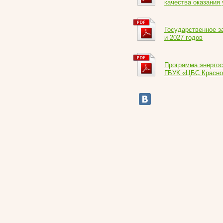
качества оказания 
Государственное з
и 2027 годов
Прогрaммa энерго
ГБУК «ЦБС Краснос