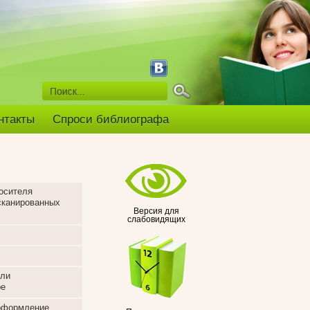
нтакты
Спроси библиографа
носителя
сканированных
Версия для
слабовидящих
или
ре
 оформление,