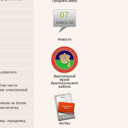
Продлить книгу
07
Новости
ьзователя
Виртуальный
музей
Красносельского
 том числе
района
ние электронной
ъемом не более
 распечатка
мы, праздника,
ЛитРес