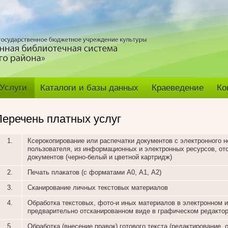
Услуги
Каталоги и базы данных
Краеведение
Ко
Перечень платных услуг
1.
Ксерокопирование или распечатки документов с электронного 
пользователя, из информационных и электронных ресурсов, от
документов (черно-белый и цветной картридж)
2.
Печать плакатов (с форматами А0, А1, А2)
3.
Сканирование личных текстовых материалов
4.
Обработка текстовых, фото-и иных материалов в электронном 
предварительно отсканированном виде в графическом редакто
5.
Обработка (внесение правок) готового текста (редактирование,