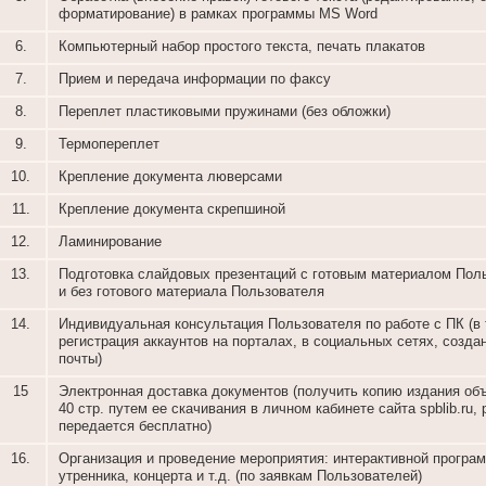
форматирование) в рамках программы MS Word
6.
Компьютерный набор простого текста, печать плакатов
7.
Прием и передача информации по факсу
8.
Переплет пластиковыми пружинами (без обложки)
9.
Термопереплет
10.
Крепление документа люверсами
11.
Крепление документа скрепшиной
12.
Ламинирование
13.
Подготовка слайдовых презентаций с готовым материалом Пол
и без готового материала Пользователя
14.
Индивидуальная консультация Пользователя по работе с ПК (в
регистрация аккаунтов на порталах, в социальных сетях, созда
почты)
15
Электронная доставка документов (получить копию издания об
40 стр. путем ее скачивания в личном кабинете сайта spblib.ru,
передается бесплатно)
16.
Организация и проведение мероприятия: интерактивной програм
утренника, концерта и т.д. (по заявкам Пользователей)