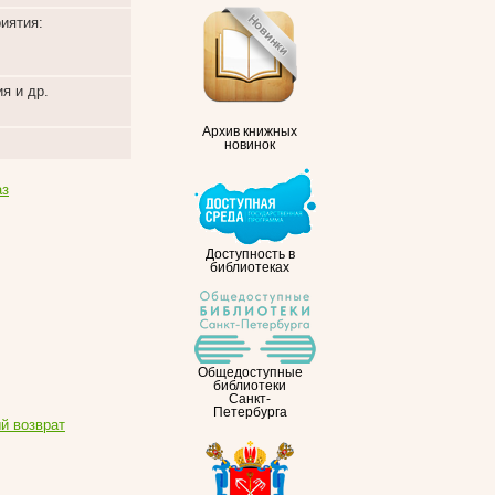
иятия:
я и др.
Архив книжных
новинок
аз
Доступность в
библиотеках
Общедоступные
библиотеки
Санкт-
Петербурга
й возврат