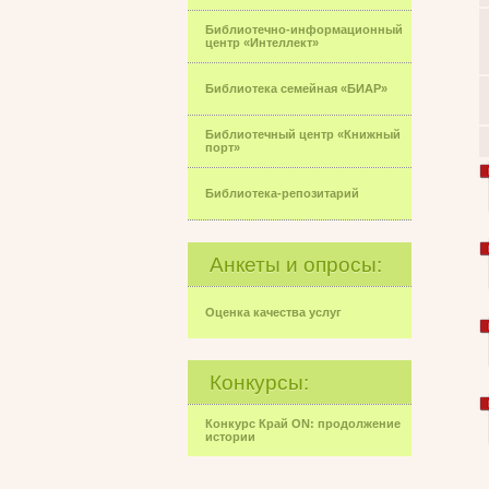
Библиотечно-информационный
центр «Интеллект»
Библиотека семейная «БИАР»
Библиотечный центр «Книжный
порт»
Библиотека-репозитарий
Анкеты и опросы:
Оценка качества услуг
Конкурсы:
Конкурс Край ON: продолжение
истории