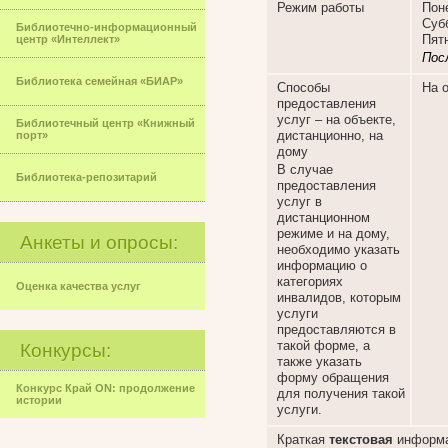
Режим работы
Поне
Субб
Библиотечно-информационный
Пят
центр «Интеллект»
Пос
Библиотека семейная «БИАР»
Способы
На 
предоставления
услуг – на объекте,
Библиотечный центр «Книжный
дистанционно, на
порт»
дому
В случае
Библиотека-репозитарий
предоставления
услуг в
дистанционном
режиме и на дому,
Анкеты и опросы:
необходимо указать
информацию о
категориях
Оценка качества услуг
инвалидов, которым
услуги
предоставляются в
такой форме, а
Конкурсы:
также указать
форму обращения
Конкурс Край ON: продолжение
для получения такой
истории
услуги.
Краткая
текстовая
информа