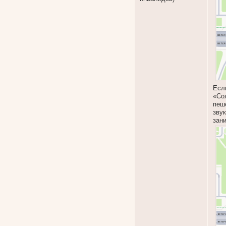
Есл
«Со
пеш
зву
зан