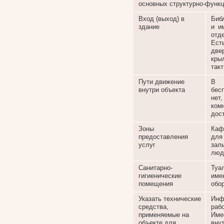
основных структурно-функц
Вход (выход) в
Биб
здание
и и
отд
Ест
две
кры
так
Пути движение
В 
внутри объекта
бес
нет
ком
дос
Зоны
Каф
предоставления
для
услуг
зал
люд
Санитарно-
Туа
гигиенические
име
помещения
обо
Указать технические
Инф
средства,
раб
применяемые на
Име
объекте для
вну