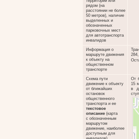
территории или
рядом (на
расстоянии не более
50 метров), наличие
выделенных и
обозначенных
парковочных мест
для автотранспорта
инвалидов
Информация о
Тран
маршруте движения
284,
к объекту на
Ост
общественном
транспорте
Схема пути
От 
движение к объекту
15 
от ближайших
в д
остановок
сту
общественного
транспорта и ее
текстовое
описание
(карта
с обозначенным
маршрутом
движение, наиболее
доступным для
инвалидов)