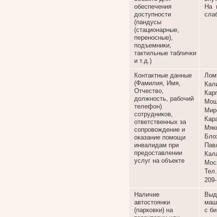
обеспечения
На 
доступности
сла
(пандусы
(стационарные,
переносные),
подъемники,
тактильные таблички
и т.д.)
Контактные данные
Лом
(Фамилия, Имя,
Кал
Отчество,
Кар
должность, рабочий
Мош
телефон)
Мир
сотрудников,
Кар
ответственных за
Мяк
сопровождение и
Бло
оказание помощи
инвалидам при
Пав
предоставлении
Кал
услуг на объекте
Мос
Тел.
209-
Наличие
Выд
автостоянки
маш
(парковки) на
с б