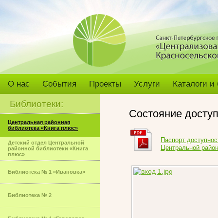
О нас
События
Проекты
Услуги
Каталоги и
Библиотеки:
Состояние досту
Центральная районная
библиотека «Книга плюс»
Паспорт доступнос
Детский отдел Центральной
Центральной район
районной библиотеки «Книга
плюс»
Библиотека № 1 «Ивановка»
Библиотека № 2