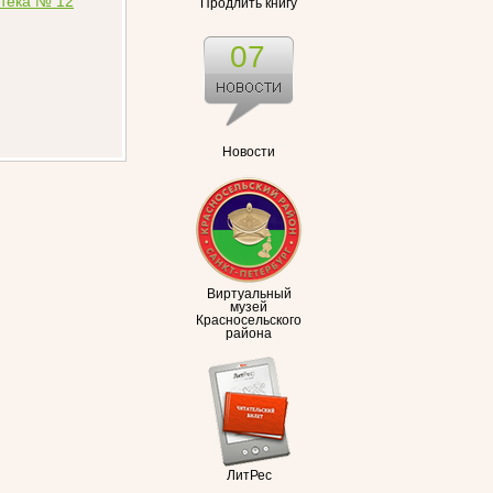
Продлить книгу
07
Новости
Виртуальный
музей
Красносельского
района
ЛитРес