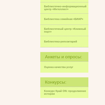
Библиотечно-информационный
центр «Интеллект»
Библиотека семейная «БИАР»
Библиотечный центр «Книжный
порт»
Библиотека-репозитарий
Анкеты и опросы:
Оценка качества услуг
Конкурсы:
Конкурс Край ON: продолжение
истории