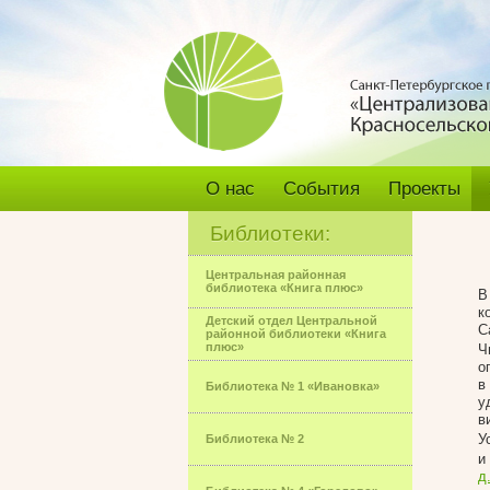
О нас
События
Проекты
Библиотеки:
Центральная районная
библиотека «Книга плюс»
В
к
Детский отдел Центральной
С
районной библиотеки «Книга
плюс»
Ч
о
в
Библиотека № 1 «Ивановка»
у
в
У
Библиотека № 2
и
д