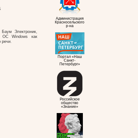
S
Администрация
Красносельского
р-на
Баум Электроник,
в ОС Windows как
р речи.
Портал «Наш
Санкт-
Петербург»
Российское
общество
«Знание»