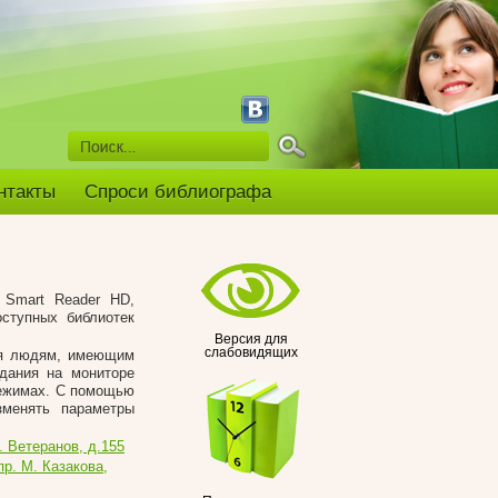
нтакты
Спроси библиографа
 Smart Reader HD,
ступных библиотек
Версия для
слабовидящих
ия людям, имеющим
дания на мониторе
режимах. С помощью
зменять параметры
 Ветеранов, д.155
р. М. Казакова,