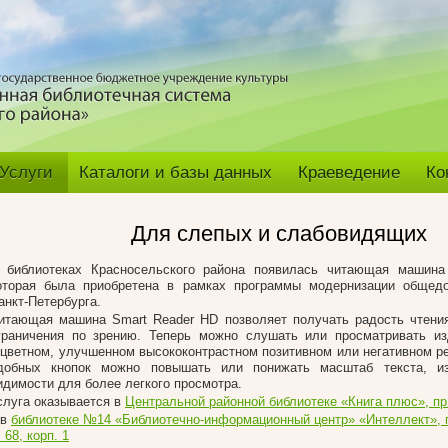
Услуги
Каталоги и базы данных
Краеведение
Ко
Для слепых и слабовидящих
 библиотеках Красносельского района появилась читающая машина
оторая была приобретена в
рамках программы модернизации общедо
анкт-Петербурга.
итающая машина Smart Reader HD позволяет получать радость чтен
граничения по зрению. Теперь можно слушать или просматривать из
 цветном, улучшенном высококонтрастном позитивном или негативном 
добных кнопок можно повышать или понижать масштаб текста, и
идимости для более легкого просмотра.
слуга оказывается в
Центральной районной библиотеке «Книга плюс», пр.
 в
библиотеке №14 «Библиотечно-информационный центр» «Интеллект», п
. 68, корп. 1