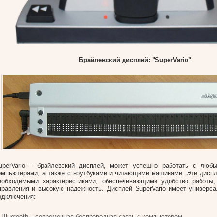
Брайлевский дисплей: "SuperVario"
uperVario – брайлевский дисплей, может успешно работать с люб
омпьютерами, а также с ноутбуками и читающими машинами. Эти дисп
еобходимыми характеристиками, обеспечивающими удобство работы,
правления и высокую надежность. Дисплей SuperVario имеет универс
одключения:
Bluetooth – современная беспроводная связь с компьютером