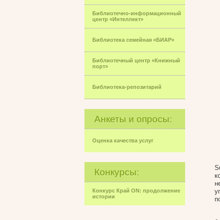
Библиотечно-информационный
центр «Интеллект»
Библиотека семейная «БИАР»
Библиотечный центр «Книжный
порт»
Библиотека-репозитарий
Анкеты и опросы:
Оценка качества услуг
S
Конкурсы:
к
н
Конкурс Край ON: продолжение
у
истории
п