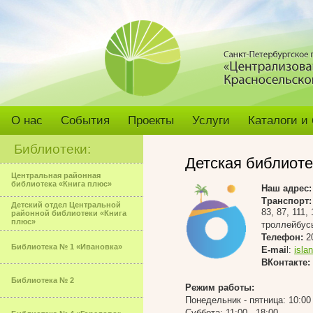
О нас
События
Проекты
Услуги
Каталоги и
Библиотеки:
Детская библиот
Центральная районная
библиотека «Книга плюс»
Наш адрес:
Транспорт:
Детский отдел Центральной
83, 87, 111,
районной библиотеки «Книга
плюс»
троллейбусы:
Телефон:
20
Библиотека № 1 «Ивановка»
E-mai
l:
isla
ВКонтакте:
Библиотека № 2
Режим работы:
Понедельник - пятница: 10:00 
Суббота: 11:00 - 18:00