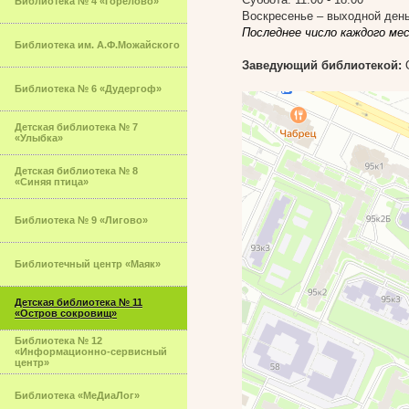
Библиотека № 4 «Горелово»
Воскресенье – выходной ден
Последнее число каждого ме
Библиотека им. А.Ф.Можайского
Заведующий библиотекой:
О
Библиотека № 6 «Дудергоф»
Детская библиотека № 7
«Улыбка»
Детская библиотека № 8
«Синяя птица»
Библиотека № 9 «Лигово»
Библиотечный центр «Маяк»
Детская библиотека № 11
«Остров сокровищ»
Библиотека № 12
«Информационно-сервисный
центр»
Библиотека «МеДиаЛог»