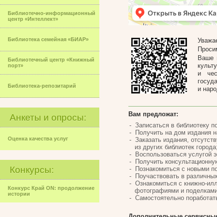
Библиотечно-информационный
центр «Интеллект»
Библиотека семейная «БИАР»
Уважа
Проси
Ваше 
Библиотечный центр «Книжный
культ
порт»
и чес
госуд
Библиотека-репозитарий
и наро
Вам предложат:
Анкеты и опросы:
Записаться в библиотеку по
Получить на дом издания на
Оценка качества услуг
Заказать издания, отсутст
из других библиотек города
Воспользоваться услугой э
Получить консультационну
Конкурсы:
Познакомиться с новыми п
Поучаствовать в различны
Ознакомиться с книжно-ил
Конкурс Край ON: продолжение
фотографиями и поделками
истории
Самостоятельно поработать
Дополнительные сервисные